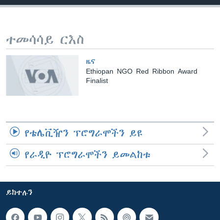
ቋንቋዎች
ተመሳሳይ ርእስ
ዜና
Ethiopan NGO Red Ribbon Award
Finalist
የቴሌቪዥን ፕሮግራሞችን ይዩ
የራዲዮ ፕሮግራሞችን ይመልከቱ
ይከተሉን