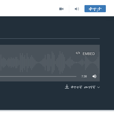
ቀጥታ
EMBED
able
7:38
ቀጥተኛ መገናኛ
EMBED