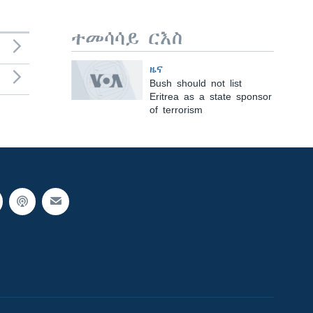
ተመሳሳይ ርእስ
ዜና
Bush should not list
Eritrea as a state sponsor
of terrorism