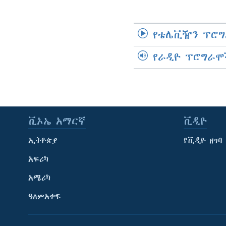
የቴሌቪዥን ፕሮግ
የራዲዮ ፕሮግራሞ
ቪኦኤ አማርኛ
ቪዲዮ
ኢትዮጵያ
የቪዲዮ ዘገባ
አፍሪካ
አሜሪካ
ዓለምአቀፍ