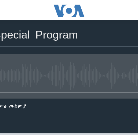
Special Program
No media source currently avail
ድምፅ መስምያ