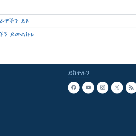
ራሞችን ይዩ
ችን ይመልከቱ
ይከተሉን