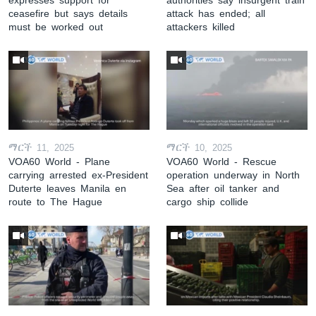
ceasefire but says details
attack has ended; all
must be worked out
attackers killed
ማርች 11, 2025
ማርች 10, 2025
VOA60 World - Plane
VOA60 World - Rescue
carrying arrested ex-President
operation underway in North
Duterte leaves Manila en
Sea after oil tanker and
route to The Hague
cargo ship collide