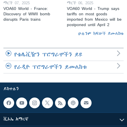
ማርች 07, 2025
ማርች 06, 2025
VOA60 World - France:
VOA60 World - Trump says
Discovery of WWII bomb
tariffs on most goods
disrupts Paris trains
imported from Mexico will be
postponed until April 2
ሁሉንም ክፍሎች ይመልከቱ
የቴሌቪዥን ፕሮግራሞችን ይዩ
የራዲዮ ፕሮግራሞችን ይመልከቱ
ይከተሉን
ቪኦኤ አማርኛ