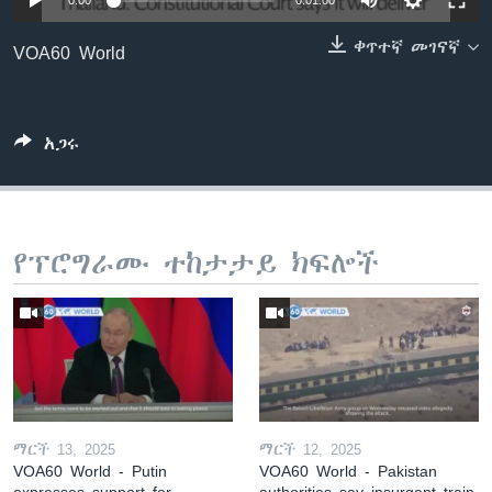
0:00
0:01:00
ቀጥተኛ መገናኛ
VOA60 World
ቋንቋዎች
አጋሩ
የፕሮግራሙ ተከታታይ ክፍሎች
ማርች 13, 2025
ማርች 12, 2025
VOA60 World - Putin
VOA60 World - Pakistan
expresses support for
authorities say insurgent train