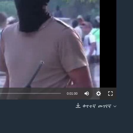
able
0:01:00
ቀጥተኛ መገናኛ
EMBED