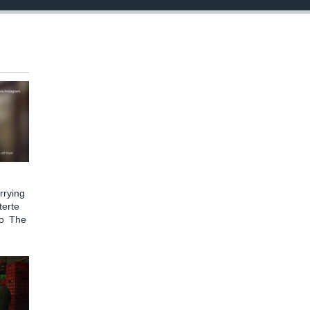
rying
terte
to The