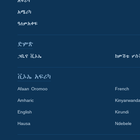
አፍሪካ
አሜሪካ
ዓለምአቀፍ
ድምጽ
ጋቢና ቪኦኤ
ከምሽቱ ሦስ
ቪኦኤ አፍሪካ
Afaan Oromoo
French
Amharic
Kinyarwand
English
Kirundi
Learning English
Hausa
Ndebele
ይከተሉን