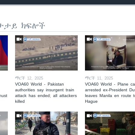
ታታይ ክፍሎች
ማርች 12, 2025
ማርች 11, 2025
VOA60 World - Pakistan
VOA60 World - Plane car
authorities say insurgent train
arrested ex-President Du
must
attack has ended; all attackers
leaves Manila en route 
killed
Hague