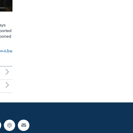
ays
ported
tponed
መልከቱ