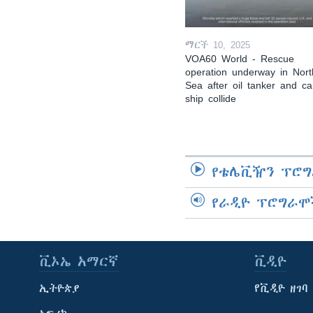
ማርች 10, 2025
VOA60 World - Rescue
operation underway in Nort
Sea after oil tanker and c
ship collide
የቴሌቪዥን ፕሮግ
የራዲዮ ፕሮግራሞ
ቪኦኤ አማርኛ
ቪዲዮ
ኢትዮጵያ
የቪዲዮ ዘገባ