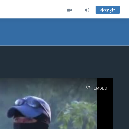
ቀጥታ
EMBED