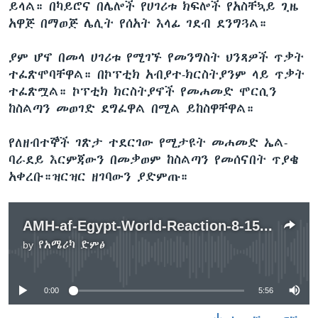
ይላል። በካይሮና በሌሎች የሀገሪቱ ክፍሎች የአስቸኳይ ጊዜ
አዋጅ በማወጅ ሌሊት የሰአት እላፊ ገደብ ደንግጓል።
ቋንቋዎች
ያም ሆኖ በመላ ሀገሪቱ የሚገኙ የመንግስት ህንጻዎች ጥቃት
ተፈጽሞባቸዋል። በኮፕቲክ አብያተ-ክርስትያንም ላይ ጥቃት
ተፈጽሟል። ኮፕቲክ ክርስትያኖች የመሐመድ ሞርሲን
ከስልጣን መወገድ ደግፈዋል በሚል ይከስዋቸዋል።
የለዘብተኞች ገጽታ ተደርገው የሚታዩት መሐመድ ኤል-
ባራደይ እርምጃውን በመቃወም ከስልጣን የመሰናበት ጥያቄ
አቀረቡ።ዝርዝር ዘገባውን ያድምጡ።
AMH-af-Egypt-World-Reaction-8-15-13
by
የአሜሪካ ድምፅ
No media source currently available
0:00
5:56