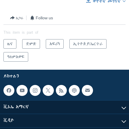
ቀጥተኛ መገናኛ
አጋሩ
Follow us
This item is part of
ዜና
ድምጽ
አፍሪካ
ኢትዮጵያ/ኤርትራ
ዓለምአቀፍ
ይከተሉን
ቪኦኤ አማርኛ
ቪዲዮ