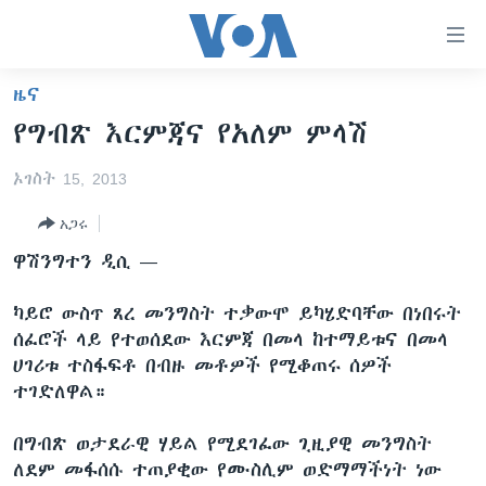
በቀላሉ
የመሥሪያ
ማገናኛዎች
ዜና
ዜና
ወደ
የግብጽ እርምጃና የአለም ምላሽ
ዋናው
ኑሮ በጤንነት
ኢትዮጵያ
ይዘት
ኦገስት 15, 2013
ጋቢና ቪኦኤ
እለፍ
አፍሪካ
ወደ
አጋሩ
ከምሽቱ ሦስት ሰዓት የአማርኛ ዜና
ዓለምአቀፍ
ዋናው
ዋሽንግተን ዲሲ —
ቪዲዮ
ይዘት
አሜሪካ
እለፍ
የፎቶ መድብሎች
መካከለኛው ምሥራቅ
ካይሮ ውስጥ ጸረ መንግስት ተቃውሞ ይካሄድባቸው በነበሩት
ወደ
ሰፈሮች ላይ የተወሰደው እርምጃ በመላ ከተማይቱና በመላ
ክምችት
ዋናው
ሀገሪቱ ተስፋፍቶ በብዙ መቶዎች የሚቆጠሩ ሰዎች
ይዘት
ተገድለዋል።
እለፍ
Learning English
በግብጽ ወታደራዊ ሃይል የሚደገፈው ጊዚያዊ መንግስት
ይከተሉን
ለደም መፋሰሱ ተጠያቂው የሙስሊም ወድማማችነት ነው