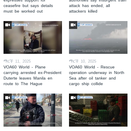
ceasefire but says details
attack has ended; all
must be worked out
attackers killed
ማርች 11, 2025
ማርች 10, 2025
VOA60 World - Plane
VOA60 World - Rescue
carrying arrested ex-President
operation underway in North
Duterte leaves Manila en
Sea after oil tanker and
route to The Hague
cargo ship collide