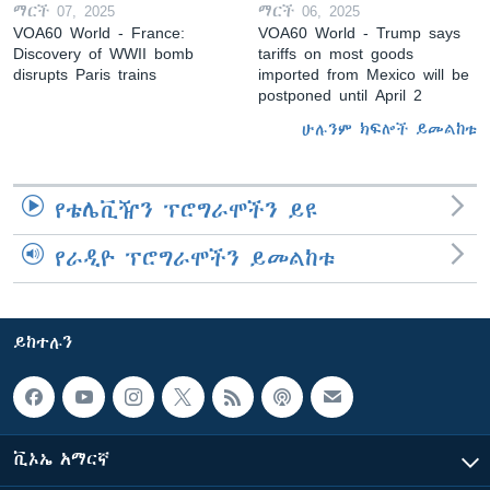
ማርች 07, 2025
ማርች 06, 2025
VOA60 World - France:
VOA60 World - Trump says
Discovery of WWII bomb
tariffs on most goods
disrupts Paris trains
imported from Mexico will be
postponed until April 2
ሁሉንም ክፍሎች ይመልከቱ
የቴሌቪዥን ፕሮግራሞችን ይዩ
የራዲዮ ፕሮግራሞችን ይመልከቱ
ይከተሉን
ቪኦኤ አማርኛ