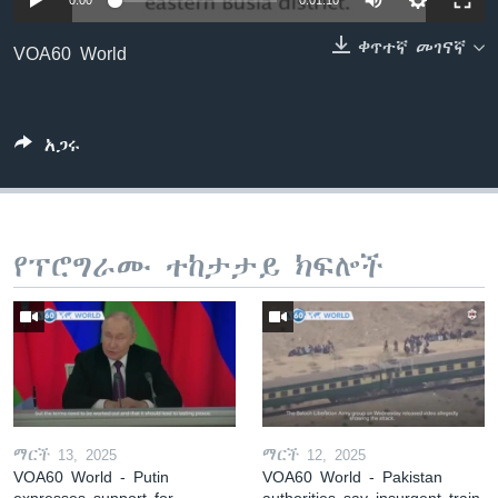
0:00
0:01:10
ቀጥተኛ መገናኛ
VOA60 World
ቋንቋዎች
አጋሩ
የፕሮግራሙ ተከታታይ ክፍሎች
ማርች 13, 2025
ማርች 12, 2025
VOA60 World - Putin
VOA60 World - Pakistan
expresses support for
authorities say insurgent train