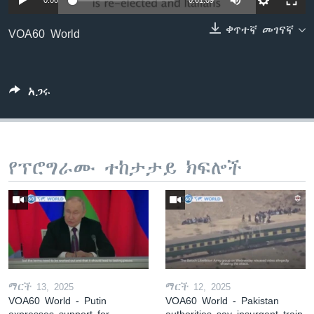
0:00
0:01:09
ቀጥተኛ መገናኛ
VOA60 World
ቋንቋዎች
አጋሩ
የፕሮግራሙ ተከታታይ ክፍሎች
ማርች 13, 2025
ማርች 12, 2025
VOA60 World - Putin
VOA60 World - Pakistan
expresses support for
authorities say insurgent train