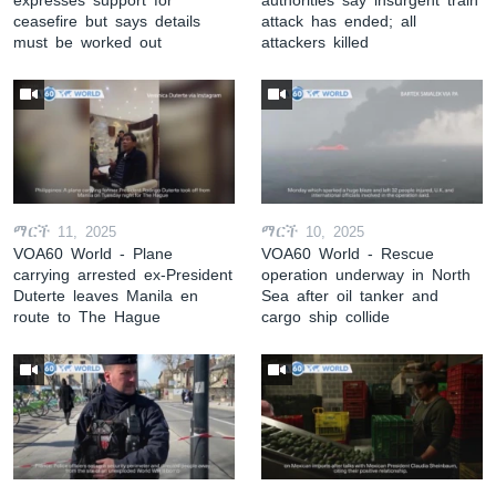
ceasefire but says details
attack has ended; all
must be worked out
attackers killed
ማርች 11, 2025
ማርች 10, 2025
VOA60 World - Plane
VOA60 World - Rescue
carrying arrested ex-President
operation underway in North
Duterte leaves Manila en
Sea after oil tanker and
route to The Hague
cargo ship collide