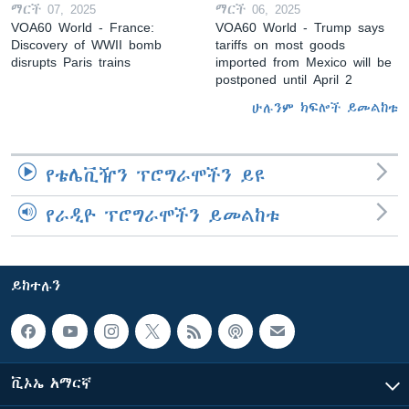
ማርች 07, 2025
ማርች 06, 2025
VOA60 World - France:
VOA60 World - Trump says
Discovery of WWII bomb
tariffs on most goods
disrupts Paris trains
imported from Mexico will be
postponed until April 2
ሁሉንም ክፍሎች ይመልከቱ
የቴሌቪዥን ፕሮግራሞችን ይዩ
የራዲዮ ፕሮግራሞችን ይመልከቱ
ይከተሉን
ቪኦኤ አማርኛ