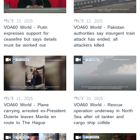
ማርች 13, 2025
ማርች 12, 2025
VOA60 World - Putin
VOA60 World - Pakistan
expresses support for
authorities say insurgent train
ceasefire but says details
attack has ended; all
must be worked out
attackers killed
ማርች 11, 2025
ማርች 10, 2025
VOA60 World - Plane
VOA60 World - Rescue
carrying arrested ex-President
operation underway in North
Duterte leaves Manila en
Sea after oil tanker and
route to The Hague
cargo ship collide