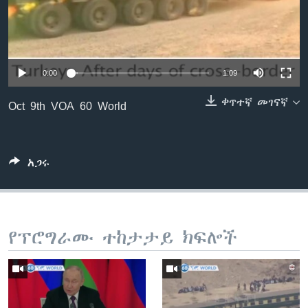
ቋንቋዎች
0:00
1:09
ቀጥተኛ መገናኛ
Oct 9th VOA 60 World
አጋሩ
የፕሮግራሙ ተከታታይ ክፍሎች