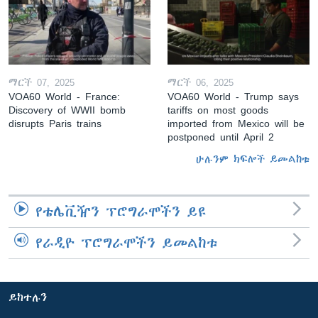
ማርች 07, 2025
ማርች 06, 2025
VOA60 World - France:
VOA60 World - Trump says
Discovery of WWII bomb
tariffs on most goods
disrupts Paris trains
imported from Mexico will be
postponed until April 2
ሁሉንም ክፍሎች ይመልከቱ
የቴሌቪዥን ፕሮግራሞችን ይዩ
የራዲዮ ፕሮግራሞችን ይመልከቱ
ይከተሉን