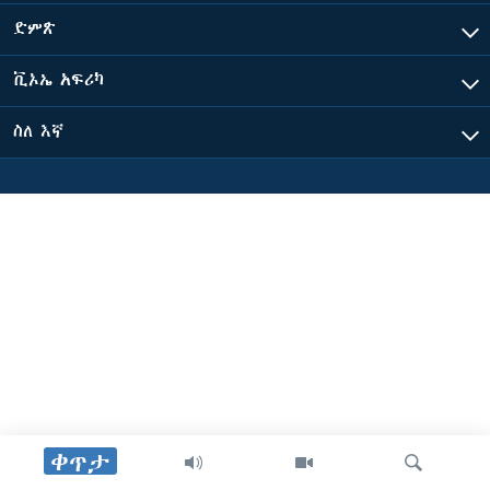
ድምጽ
ቋንቋዎች
ቪኦኤ አፍሪካ
ስለ እኛ
ቀጥታ