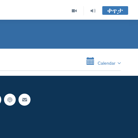
ቀጥታ
Calendar