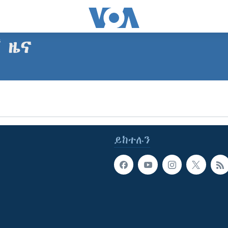
ኛ ዜና
ይከተሉን