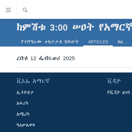
በቀላሉ
የመሥሪያ
ማገናኛዎች
ፈልግ
ከምሽቱ 3:00 ሠዐት የአማር
ዜና
ወደ
ኑሮ በጤንነት
ኢትዮጵያ
ዋናው
የፕሮግራሙ ተከታታይ ክፍሎች
ARTICLES
ስለ…
ይዘት
ጋቢና ቪኦኤ
አፍሪካ
እለፍ
ረቡዕ 12 ፌብሩወሪ 2025
ከምሽቱ ሦስት ሰዓት የአማርኛ ዜና
ዓለምአቀፍ
ወደ
ዋናው
ቪዲዮ
አሜሪካ
ይዘት
የፎቶ መድብሎች
መካከለኛው ምሥራቅ
ቪኦኤ አማርኛ
ቪዲዮ
እለፍ
ወደ
ክምችት
ኢትዮጵያ
የቪዲዮ ዘገባ
ዋናው
ይዘት
አፍሪካ
እለፍ
አሜሪካ
ዓለምአቀፍ