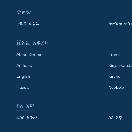
ድምጽ
ጋቢና ቪኦኤ
ከምሽቱ ሦስ
ቪኦኤ አፍሪካ
Afaan Oromoo
French
Amharic
Kinyarwand
English
Kirundi
Hausa
Ndebele
ስለ እኛ
Learning English
ርዕሰ አንቀፅ
ስለ እኛ
ይከተሉን