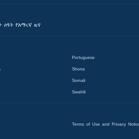
ት ሰዓት የአማርኛ ዜና
Portuguese
a
Shona
Somali
Swahili
Terms of Use and Privacy Notic