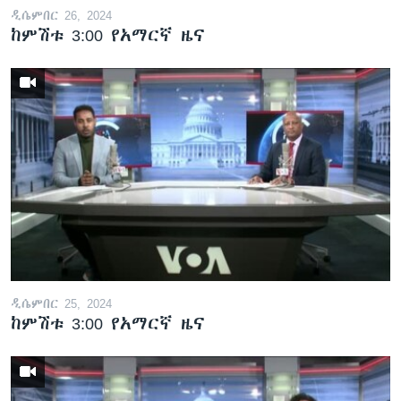
ዲሴምበር 26, 2024
ከምሽቱ 3:00 የአማርኛ ዜና
ዲሴምበር 25, 2024
ከምሽቱ 3:00 የአማርኛ ዜና