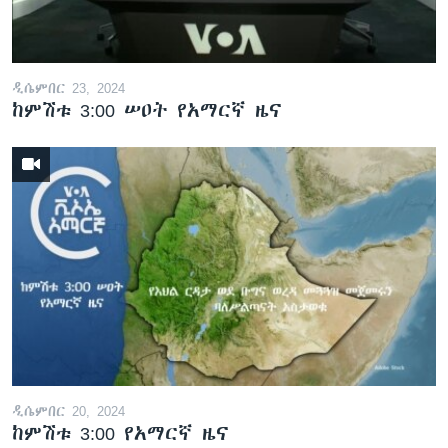
ዲሴምበር 23, 2024
ከምሽቱ 3:00 ሠዐት የአማርኛ ዜና
ዲሴምበር 20, 2024
ከምሽቱ 3:00 የአማርኛ ዜና