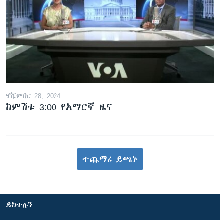
ኖቬምበር 28, 2024
ከምሽቱ 3:00 የአማርኛ ዜና
ተጨማሪ ይጫኑ
ይከተሉን