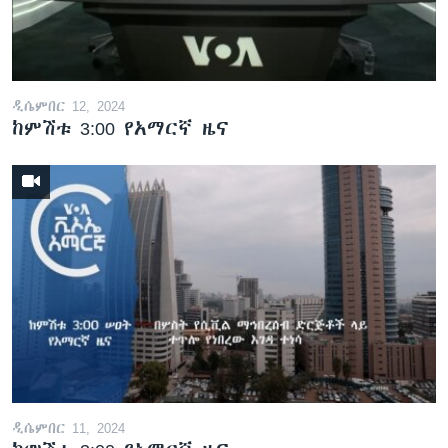
ዲሴምበር 12, 2024
ከምሽቱ 3:00 የአማርኛ ዜና
ዲሴምበር 11, 2024