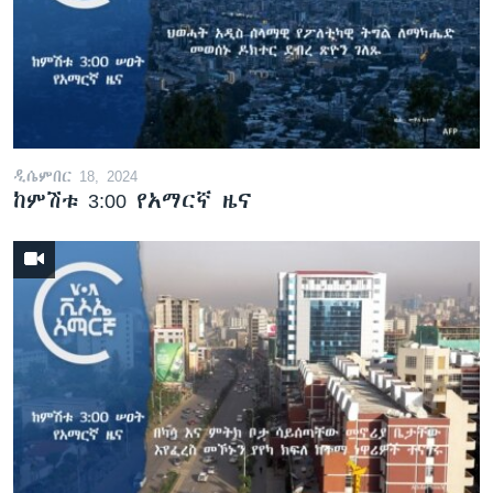
ዲሴምበር 18, 2024
ከምሽቱ 3:00 የአማርኛ ዜና