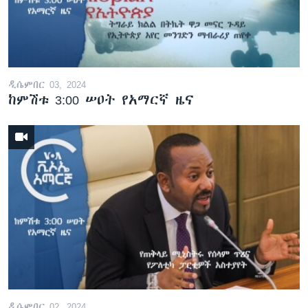
ዲሴምበር 03, 2024
ከምሽቱ 3:00 ሠዐት የአማርኛ ዜና
ዲሴምበር 02, 2024