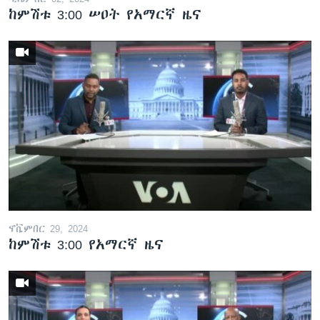
ከምሽቱ 3:00 ሠዐት የአማርኛ ዜና
ኖቬምበር 29, 2024
ከምሽቱ 3:00 የአማርኛ ዜና