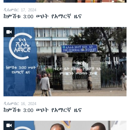
ዲሴምበር 17, 2024
ከምሽቱ 3:00 ሠዐት የአማርኛ ዜና
ዲሴምበር 16, 2024
ከምሽቱ 3:00 ሠዐት የአማርኛ ዜና