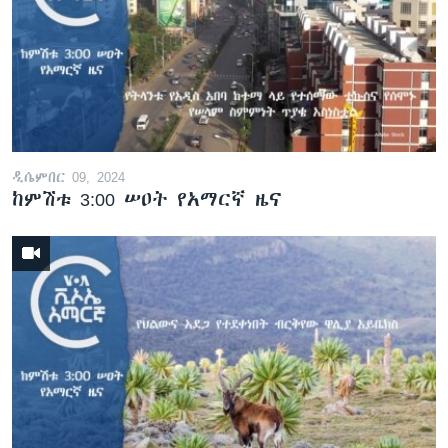
ዲሴምበር 09, 2024
ከምሽቱ 3:00 ሠዐት የአማርኛ ዜና