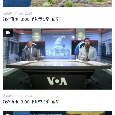
ዲሴምበር 06, 2024
ከምሽቱ 3:00 የአማርኛ ዜና
ዲሴምበር 05, 2024
ከምሽቱ 3:00 የአማርኛ ዜና