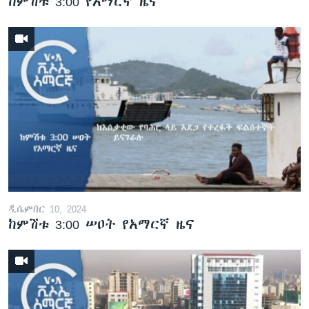
ከምሽቱ 3:00 የአማርኛ ዜና
ዲሴምበር 10, 2024
ከምሽቱ 3:00 ሠዐት የአማርኛ ዜና