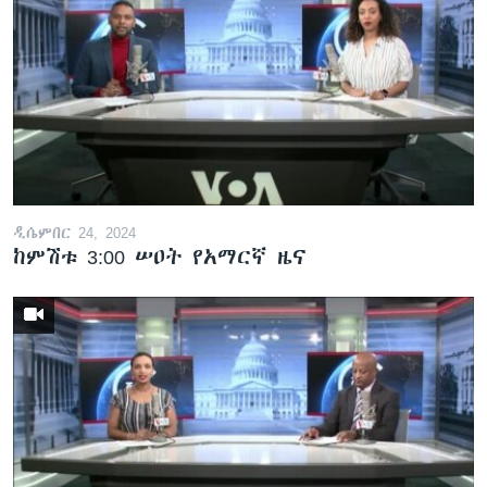
ዲሴምበር 24, 2024
ከምሽቱ 3:00 ሠዐት የአማርኛ ዜና