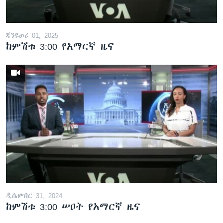
ጃንዩወሪ 01, 2025
ቋንቋዎች
ከምሽቱ 3:00 የአማርኛ ዜና
ዲሴምበር 31, 2024
ከምሽቱ 3:00 ሠዐት የአማርኛ ዜና