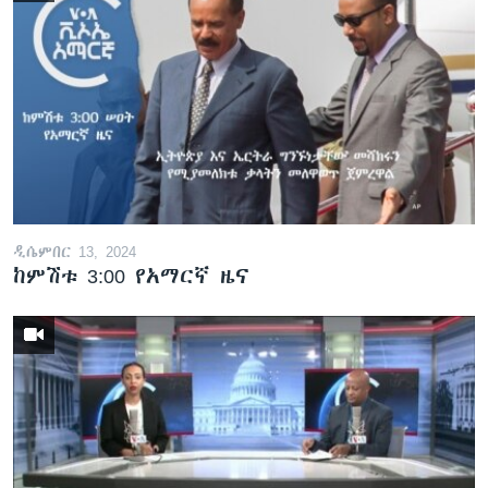
ዲሴምበር 13, 2024
ከምሽቱ 3:00 የአማርኛ ዜና