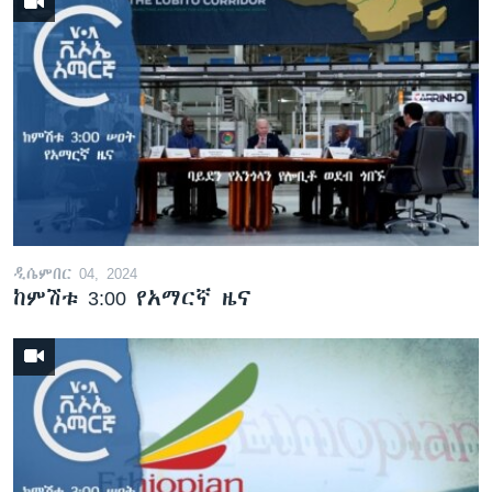
ዲሴምበር 04, 2024
ከምሽቱ 3:00 የአማርኛ ዜና