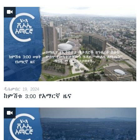
ዲሴምበር 19, 2024
ከምሽቱ 3:00 የአማርኛ ዜና