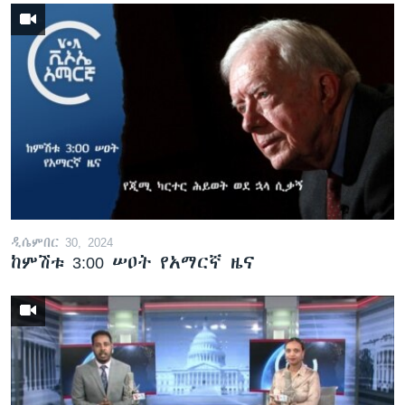
ዲሴምበር 30, 2024
ከምሽቱ 3:00 ሠዐት የአማርኛ ዜና