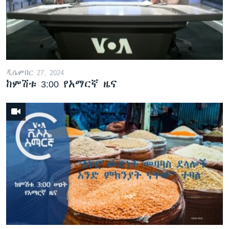
ዲሴምበር 27, 2024
ከምሽቱ 3:00 የአማርኛ ዜና