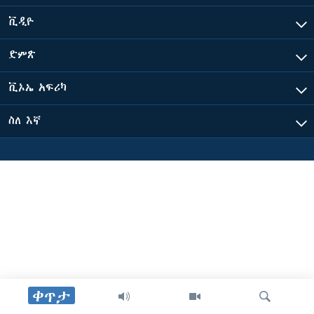
ቪዲዮ
ቋንቋዎች
ድምጽ
ቪኦኤ አፍሪካ
ስለ እኛ
ቀጥታ