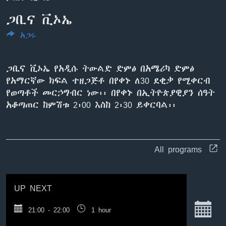
ጋቢና ቪኦኤ
አጋሩ
ቋንቋዎች
ጋቢና ቪኦኤ የአዲሱ ትውልድ ድምፅ በአሜሪካ ድምፅ
የአማርኛው ክፍል ተዘጋጅቶ በየቀኑ ለ30 ደቂቃ የሚቀርብ
የወጣቶች መርኃግብር ነው፡፡ በየቀኑ በኢትዮጵያዊያን ሰዓት
አቆጣጠር ከምሽቱ 2፡00 እስከ 2፡30 ይቀርባል፡፡
All programs
UP NEXT
S
21:00 - 22:00
1 hour