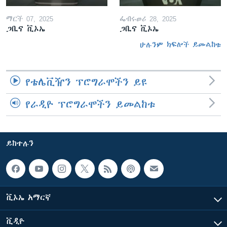
ማርች 07, 2025
ፌብሩወሪ 28, 2025
ጋቢና ቪኦኤ
ጋቢና ቪኦኤ
ሁሉንም ክፍሎች ይመልከቱ
የቴሌቪዥን ፕሮግራሞችን ይዩ
የራዲዮ ፕሮግራሞችን ይመልከቱ
ይከተሉን
ቪኦኤ አማርኛ
ቪዲዮ