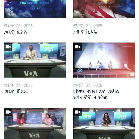
ማርች 28, 2025
ማርች 21, 2025
ጋቢና ቪኦኤ
ጋቢና ቪኦኤ
ማርች 14, 2025
ማርች 07, 2025
ጋቢና ቪኦኤ
የክዋኔ ጥበብ እና የአካል
ጉዳተኞች ተሳትፎ