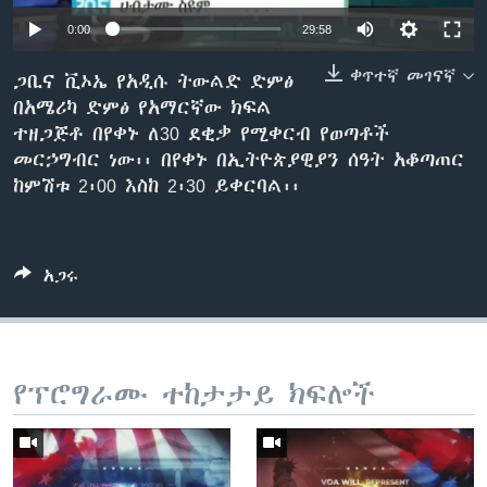
0:00
29:58
ቀጥተኛ መገናኛ
ቋንቋዎች
ጋቢና ቪኦኤ የአዲሱ ትውልድ ድምፅ
በአሜሪካ ድምፅ የአማርኛው ክፍል
ተዘጋጅቶ በየቀኑ ለ30 ደቂቃ የሚቀርብ የወጣቶች
መርኃግብር ነው፡፡ በየቀኑ በኢትዮጵያዊያን ሰዓት አቆጣጠር
ከምሽቱ 2፡00 እስከ 2፡30 ይቀርባል፡፡
አጋሩ
የፕሮግራሙ ተከታታይ ክፍሎች