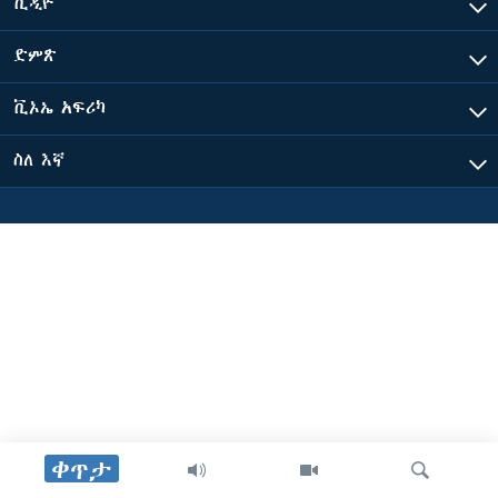
ቪዲዮ
ድምጽ
ቋንቋዎች
ቪኦኤ አፍሪካ
ስለ እኛ
ቀጥታ