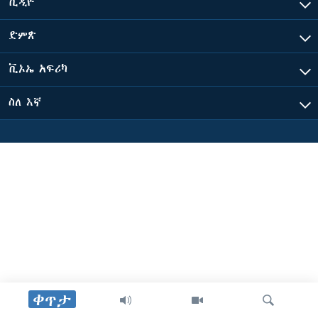
ቪዲዮ
ድምጽ
ቋንቋዎች
ቪኦኤ አፍሪካ
ስለ እኛ
ቀጥታ