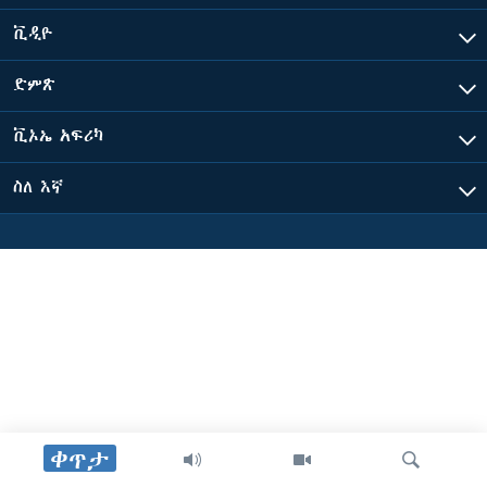
ቪዲዮ
ቋንቋዎች
ድምጽ
ቪኦኤ አፍሪካ
ስለ እኛ
ቀጥታ