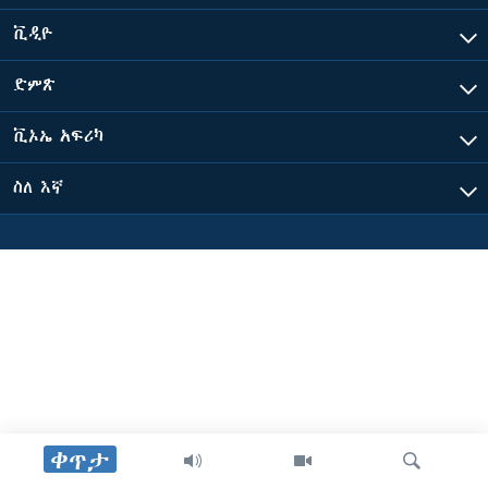
ቪዲዮ
ቋንቋዎች
ድምጽ
ቪኦኤ አፍሪካ
ስለ እኛ
ቀጥታ