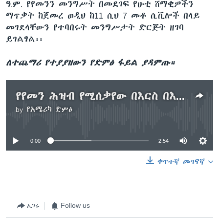
ዓ.ም. የየመንን መንግሥት በመደገፍ የሁቲ ሸማቂዎችን
ማጥቃት ከጀመረ ወዲህ ከ11 ሲህ 7 መቶ ሲቪሎች በላይ
መገደላቸውን የተባበሩት መንግሥታት ድርጅት ዘገባ
ይገልፃል፡፡
ለተጨማሪ የተያያዘውን የድምፅ ፋይል ያዳምጡ።
የየመን ሕዝብ የሚሰቃየው በእርስ በእርስ ጦርነት ነው
by
የአሜሪካ ድምፅ
No media source currently available
0:00
2:54
ቀጥተኛ መገናኛ
አጋሩ
Follow us