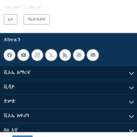
This item is part of
ዜና
ዓለምአቀፍ
ይከተሉን
ቪኦኤ አማርኛ
ቪዲዮ
ድምጽ
ቪኦኤ አፍሪካ
ስለ እኛ