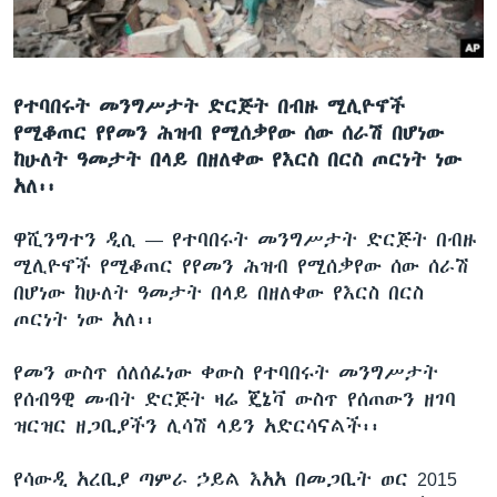
ቋንቋዎች
የተባበሩት መንግሥታት ድርጅት በብዙ ሚሊዮኖች
የሚቆጠር የየመን ሕዝብ የሚሰቃየው ሰው ሰራሽ በሆነው
ከሁለት ዓመታት በላይ በዘለቀው የእርስ በርስ ጦርነት ነው
አለ፡፡
ዋሺንግተን ዲሲ —
የተባበሩት መንግሥታት ድርጅት በብዙ
ሚሊዮኖች የሚቆጠር የየመን ሕዝብ የሚሰቃየው ሰው ሰራሽ
በሆነው ከሁለት ዓመታት በላይ በዘለቀው የእርስ በርስ
ጦርነት ነው አለ፡፡
የመን ውስጥ ሰለሰፈነው ቀውስ የተባበሩት መንግሥታት
የሰብዓዊ መብት ድርጅት ዛሬ ጄኔቫ ውስጥ የሰጠውን ዘገባ
ዝርዝር ዘጋቢያችን ሊሳሽ ላይን አድርሳናልች፡፡
የሳውዲ አረቢያ ጣምራ ኃይል እአአ በመጋቢት ወር 2015