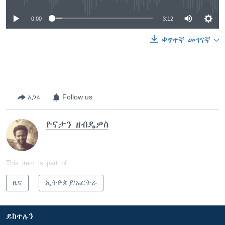
0:00
3:12
ቀጥተኛ መገናኛ
አጋሩ
Follow us
ዮናታን ዘብዴዎስ
This item is part of
ዜና
ኢትዮጵያ/ኤርትራ
ይከተሉን