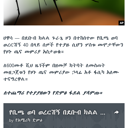
ቋንቋዎች
ሀዋሳ —
በደቡብ ክልል ጉራጌ ዞን በተከሰተው የቢጫ ወባ
ወረርሽኝ 40 በላይ ሰዎች የተያዙ ሲሆን ሦስቱ መሞታቸውን
የዞኑ ጤና መምሪያ አስታወቁ።
ለ600መቶ ሺህ ዜጎችም በዘመቻ ክትባት ለመስጠት
መዘጋጀቱን የዞኑ ጤና መምሪያው ኃላፊ አቶ ፋሲካ አለሙ
ተናግረዋል።
ለተጨማሪ የተያያዘውን የድምፅ ፋይል ያዳምጡ።
የቢጫ ወባ ወረርሽኝ በደቡብ ክልል ተከሰተ
by
የአሜሪካ ድምፅ
No media source currently available