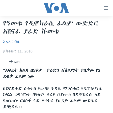
በቀላሉ
የመሥሪያ
ማገናኛዎች
የዓመቱ የዲሞክራሲ ፊልም ውድድር
ዜና
ወደ
አሸናፊ ያሬድ ሹመቴ
ዋናው
ኑሮ በጤንነት
ኢትዮጵያ
ይዘት
አሉላ ከበደ
ጋቢና ቪኦኤ
እለፍ
አፍሪካ
ወደ
ኦክቶበር 11, 2010
ከምሽቱ ሦስት ሰዓት የአማርኛ ዜና
ዓለምአቀፍ
ዋናው
አጋሩ
ቪዲዮ
ይዘት
አሜሪካ
እለፍ
“እፍረት አልባ ጨዋታ” ያሬድን ለሽልማት ያበቃው የ3
የፎቶ መድብሎች
መካከለኛው ምሥራቅ
ወደ
ደቂቃ ፊልም ነው
ክምችት
ዋናው
ይዘት
በዩናይትድ ስቴትስ የውጭ ጉዳይ ሚንስቴር የዲፕሎማሲ
እለፍ
Learning English
ክፍል ጋባዥነት በዓለም ዙሪያ በያመቱ በዲሞክራሲ ላይ
ባጠነጠኑ ርዕሶች ላይ ያተኮረ የቪዲዮ ፊልም ውድድር
ይካሄዳል፡፡
ይከተሉን