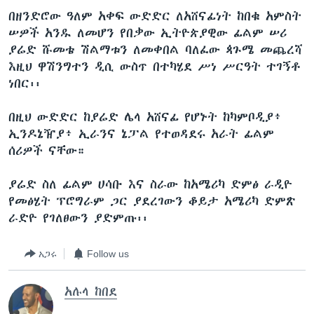
በዘንድሮው ዓለም አቀፍ ውድድር ለአሸናፊነት ከበቁ አምስት
ሠዎች አንዱ ለመሆን የበቃው ኢትዮጵያዊው ፊልም ሠሪ
ያሬድ ሹመቴ ሽልማቱን ለመቀበል ባለፈው ጳጉሜ መጨረሻ
ቋንቋዎች
እዚህ ዋሽንግተን ዲሲ ውስጥ በተካሄደ ሥነ ሥርዓት ተገኝቶ
ነበር፡፡
በዚህ ውድድር ከያሬድ ሌላ አሸናፊ የሆኑት ከካምቦዲያ፥
ኢንዶኔዥያ፥ ኢራንና ኔፓል የተወዳደሩ አራት ፊልም
ሰሪዎች ናቸው።
ያሬድ ስለ ፊልም ሀሳቡ እና ስራው ከአሜሪካ ድምፅ ራዲዮ
የመፅሄት ፕሮግራም ጋር ያደረገውን ቆይታ አሜሪካ ድምጽ
ራድዮ የገለፀውን ያድምጡ፡፡
አጋሩ
Follow us
አሉላ ከበደ