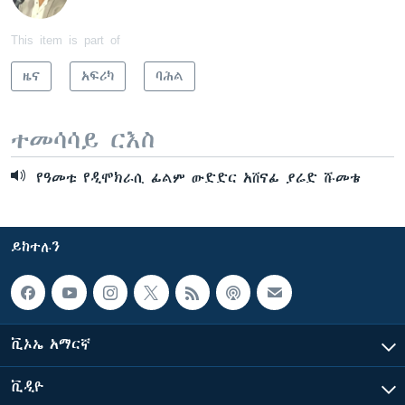
This item is part of
ዜና
አፍሪካ
ባሕል
ተመሳሳይ ርእስ
የዓመቱ የዲሞክራሲ ፊልም ውድድር አሸናፊ ያሬድ ሹመቴ
ይከተሉን
ቪኦኤ አማርኛ
ቪዲዮ