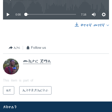
No media source currently available
0:00
7:16
ቀጥተኛ መገናኛ
አጋሩ
Follow us
ሙክታር ጀማል
This item is part of
ዜና
ኢትዮጵያ/ኤርትራ
ይከተሉን