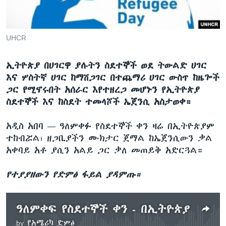
ቋንቋዎች
UHCR
ኢትዮጵያ በሀገርዋ ያሉትን ስደተኞች ወደ ትውልድ ሀገር
እና ሦስትኛ ሀገር ከማሸጋገር በተጨማሪ ሀገር ውስጥ ከዜጐች
ጋር የሚኖሩበት አሰራር እየተዘረጋ መሆኑን የኢትዮጵያ
ስደተኞች እና ከስደት ተመላሾች ኤጀንሲ አስታወቀ።
አዲስ አበባ —
ዓለምቀፉ የስደተኞች ቀን ዛሬ በኢትዮጵያም
ተከብሯል፣ ዘጋቢያችን ሙክታር ጀማል ከኤጀንሲውን ቃል
አቀባይ አቶ ያሲን አልይ ጋር ቃለ መጠይቅ አድርጓል።
የተያያዘውን የድምፅ ፋይል ያዳምጡ።
ዓለምቀፍ የስደተኞች ቀን - በኢትዮጵያ
by
የአሜሪካ ድምፅ