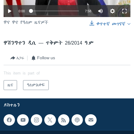
0:00
7:58
ቋንቋዎች
ዋና ዋና የዓለም ዜናዎች
ቀጥተኛ መገናኛ
ዋሽንግተን ዲሲ —
ጥቅምት 26/2014 ዓ.ም
አጋሩ
Follow us
This item is part of
ዜና
ዓለምአቀፍ
ይከተሉን