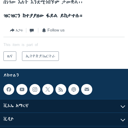
በነገው እለት እንደሚጎበኙም ታውቋል፡፡
ዝርዝርን ከተያያዘው ፋይል ይከታተሉ።
አጋሩ
Follow us
This item is part of
ዜና
ኢትዮጵያ/ኤርትራ
ይከተሉን
ቪኦኤ አማርኛ
ቪዲዮ