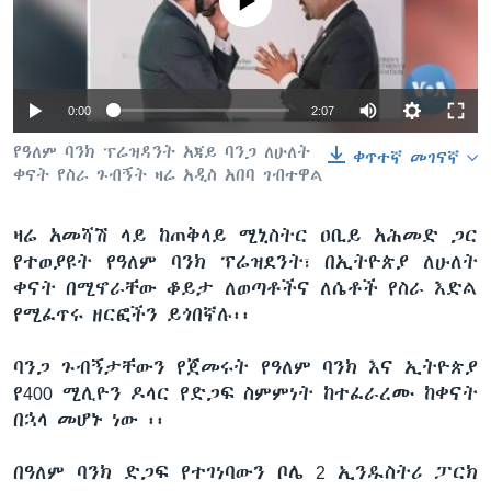
No media source currently available
ቋንቋዎች
0:00
2:07
የዓለም ባንክ ፕሬዝዳንት አጃይ ባንጋ ለሁለት
ቀጥተኛ መገናኛ
ቀናት የስራ ጉብኝት ዛሬ አዲስ አበባ ገብተዋል
ዛሬ አመሻሽ ላይ ከጠቅላይ ሚኒስትር ዐቢይ አሕመድ ጋር
የተወያዩት የዓለም ባንክ ፕሬዝደንት፣ በኢትዮጵያ ለሁለት
ቀናት በሚኖራቸው ቆይታ ለወጣቶችና ለሴቶች የስራ እድል
የሚፈጥሩ ዘርፎችን ይጎበኛሉ፡፡
ባንጋ ጉብኝታቸውን የጀመሩት የዓለም ባንክ እና ኢትዮጵያ
የ400 ሚሊዮን ዶላር የድጋፍ ስምምነት ከተፈራረሙ ከቀናት
በኋላ መሆኑ ነው ፡፡
በዓለም ባንክ ድጋፍ የተገነባውን ቦሌ 2 ኢንዱስትሪ ፓርክ