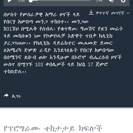
0:00
3:44
ቀጥተኛ መገናኛ
በሦስት የምስራቃዊ አማራ ዞኖች ላይ
የበርሃ አምበጣ መንጋ ተከሰተ፡፡ መንጋው
ቋንቋዎች
ከ31ሽህ በሚልቅ የሰብል፣ የቁጥቋጦ፣ ግጦሽና የደን መሬት
ላይ መከሰቱን ነው የኮምቦልቻ እጽዋት ጥበቃ ክሊኒክ
ያረጋገጠው፡፡ የክሊኒኩ ዳይሬክተር መሐመድ ይመር
ለአሜሪካ ድምጽ ራዲዮ እንደገለጹት የበርሃ አምበጣው
በሰሜንና ደቡብ ወሎ እንዲሁም በኦሮሞ ብሔረሰብ ዞኖች
ውስጥ በሚገኙ 103 ቀበሌዎች ላይ ከሰኔ 17 ጀምሮ
ተከስቷል፡፡
አጋሩ
የፕሮግራሙ ተከታታይ ክፍሎች