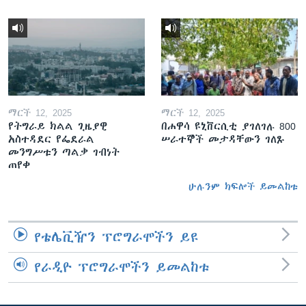
ማርች 12, 2025
ማርች 12, 2025
የትግራይ ክልል ጊዜያዊ
በሐዋሳ ዩኒቨርሲቲ ያገለገሉ 800
አስተዳደር የፌደራል
ሠራተኞች መታዳቸውን ገለጹ
መንግሥቱን ጣልቃ ገብነት
ጠየቀ
ሁሉንም ክፍሎች ይመልከቱ
የቴሌቪዥን ፕሮግራሞችን ይዩ
የራዲዮ ፕሮግራሞችን ይመልከቱ