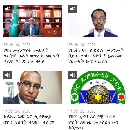
ማርች 14, 2025
ማርች 14, 2025
የባለ ሥልጣናት መፈታት
የኢትዮጵያ ፌደራል መንግሥት
ለደቡብ ሱዳን ውጥረት መርገብ
በዶ.ር ደብረ ጽዮን የሚመራው
ቁልፍ ጉዳይ ነው ተባለ
የህወሓት ቡድን ወቀሰ
ማርች 14, 2025
ማርች 13, 2025
አይኤምኤፍ እና ኢትዮጵያ
የቦሮ ዴሞክራሲያዊ ፓርቲ
በዋጋ ግሽበት ትንበያ ተለያዩ
ሦስት አባላቱ መታሰራቸውን
አስታወቀ