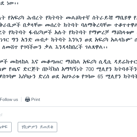
ደ ነው፡፡
ለት የአፍሪካ ሕብረት የክትባት መልዕክተኛ ስትራይቭ ማቢዩዋ 
አቅራቢዎች በቃላቸው መሰረት ክትባት ባለማቅረባቸው ተቆጥተዋል
ረት የክትባት ፋብሪካዎች አሉት የክትባት የማምረቻ ማዕከላቱም
 ነገር ግን አንድ ጠብታ ክትባት እንኳን ወደ አፍሪካ አልላኩም”
 ለመሸጥ የገባችውን ቃል እንዳላከበረች ገልጸዋል፡፡
ታዎች መከላከል እና መቆጣጠር ማዕከል አፍሪካ ሲዲሲ ዳይሬክተር
ለም የጤና ድርጅት በኮቫክስ አማካኝነት 700 ሚሊየን ክትባቶችን
ስገባም እስካሁን ድረስ ወደ አህጉሪቱ የገባው 65 ሚሊየን ክትባ
Follow us
Print
of
አቀፍ
ሃኪምዎን ይጠይቁ