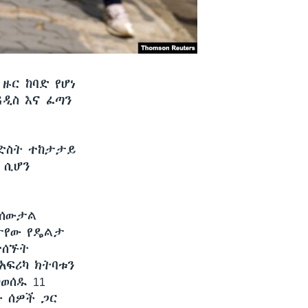
ዙር ከባድ የሆነ
ዳዲስ እና ፈጣን
ስድስት ተከታታይ
 ሲሆን
ርሰውታል
የታየው የዴልታ
ተሰኙት
አፍሪካ ክትባቱን
ከወሰዱ 11
ኑ ሰዎች ጋር