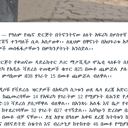
ሲ —
የዓለም የጤና ድርጅት በትናንትናው ዕለት አፍሪካ በሦስተኛ 
ርሽኝ ተንጣለች ሲል አስታወቀ፡፡ ለዚህም በዋናነት በአህጉሪቱ አ
ዎች መስፋፋታቸውን በምክንያትነት አንስቷል፡፡
ድርጅት የቀጠናው ዳይሬክተር ዶ/ር ማታሺዲሶ ሞኤቲ ላለፉት 
ሪካ የአዲሱ ቫይረስ ተጠቂዎች ቁጥር በ25 በመቶ ጨምሯል ያሉ
 ምጣኔውም በ38 ሃገራት 15 በመቶ ጨምሯል ብለዋል፡፡
ዲሶቹ የቫይረሱ ዝርያዎች በአፍሪካ ስጋቱን ወደ ሌላ ደረጃ አድ
ሱ ከጨመረባቸው 14 የአፍሪካ ሃገራትም 12 የሚሆኑት በሕንድ 
-19 ቫይረስ ያሰጋቸዋል ብለዋል፡፡ በአንጻሩ አልፋ እና ቤታ የ
ከተደረገባቸው 32 ሃገራት በ27 ተገኝቷል፡፡ እስካሁን ድረስም በ
 በመቶ ብቻ ናቸው፡፡ ይሄ አሃዝ በዓለም አቀፍ ደረጃ ክትባቱን 
ና በዩናይትድ ስቴትስ እና ብሪታኒያ ከተከተቡ 46 በመቶ የሚሆ