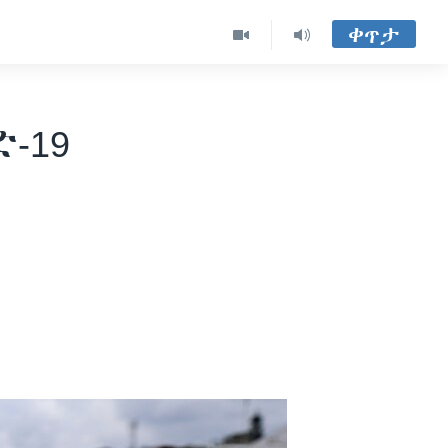
ቀጥታ
-19