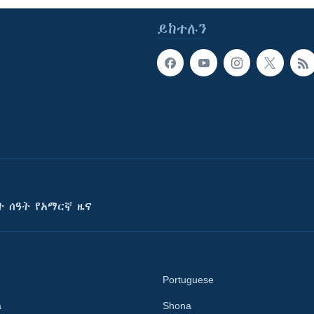
ይከተሉን
ት ሰዓት የአማርኛ ዜና
Portuguese
a
Shona