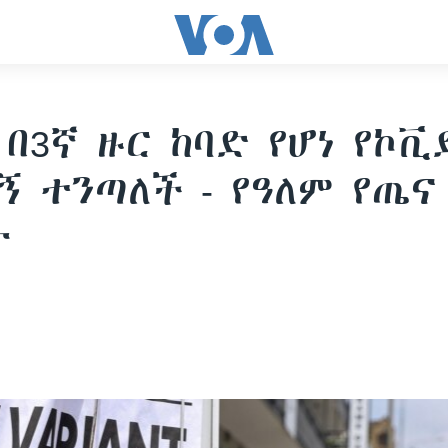
 በ3ኛ ዙር ከባድ የሆነ የኮቪድ
ኝ ተንጣለች - የዓለም የጤና
ት