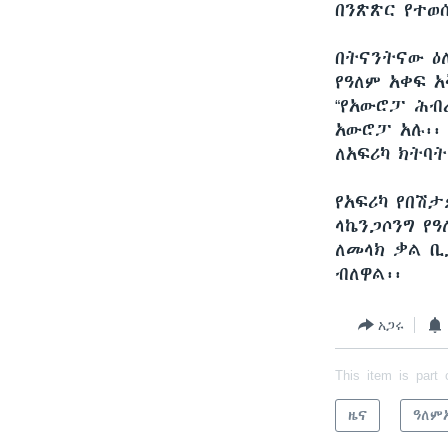
በንጽጽር የተወሰ
በትናንትናው ዕ
የዓለም አቀፍ 
“የአውሮፓ ሕብ
አውሮፓ አሉ፡፡
ለአፍሪካ ክትባት
የአፍሪካ የበሽ
ላኬንጋሶንግ የዓ
ለመላክ ቃል ቢያ
ብለዋል፡፡
አጋሩ
This item is part 
ዜና
ዓለም