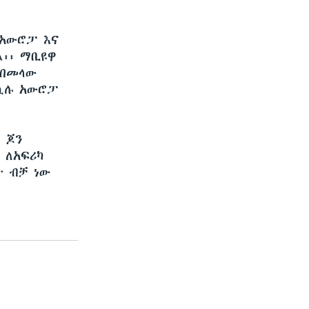
የአውሮፓ እና
፡፡ ማቢዩዋ
 በመላው
 ሲሉ አውሮፓ
 ጆን
 ለአፍሪካ
ት ብቻ ነው