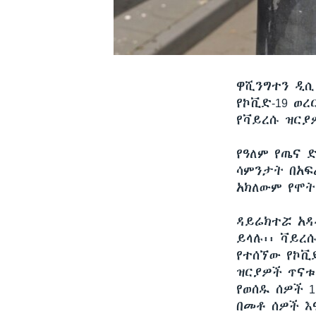
ዋሺንግተን ዲ
የኮቪድ-19 ወረ
የቫይረሱ ዝርያ
የዓለም የጤና 
ሳምንታት በአፍ
አክለውም የሞት
ዳይሬክተሯ አዳ
ይላሉ፡፡ ቫይረ
የተሰኘው የኮቪድ
ዝርያዎች ጥናቱ 
የወሰዱ ሰዎች 1
በመቶ ሰዎች እ