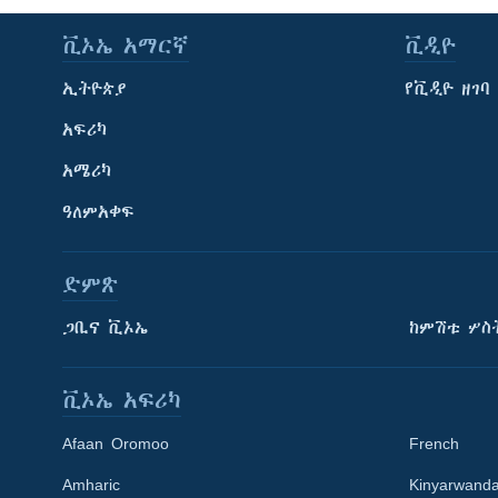
ቪኦኤ አማርኛ
ቪዲዮ
ኢትዮጵያ
የቪዲዮ ዘገባ
አፍሪካ
አሜሪካ
ዓለምአቀፍ
ድምጽ
ጋቢና ቪኦኤ
ከምሽቱ ሦስ
ቪኦኤ አፍሪካ
Afaan Oromoo
French
Amharic
Kinyarwand