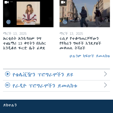
ማርች 13, 2025
ማርች 13, 2025
አርቲስት አንዱዓለም ጎሣ
ሩሲያ የተቆጣጠረቻቸውን
ተጨማሪ 13 ቀናትን በእስር
የዩክሬን ግዛቶች እንደያዘች
እንዲቆይ ፍርድ ቤት ፈቀደ
መቀጠል ትሻለች
ሁሉንም ክፍሎች ይመልከቱ
የቴሌቪዥን ፕሮግራሞችን ይዩ
የራዲዮ ፕሮግራሞችን ይመልከቱ
ይከተሉን