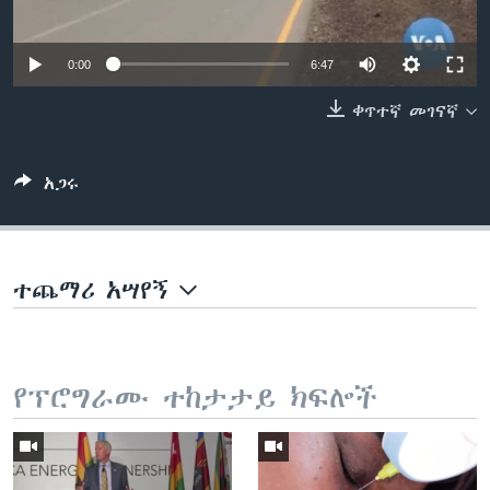
0:00
6:47
ቋንቋዎች
ቀጥተኛ መገናኛ
አጋሩ
ተጨማሪ አሣየኝ
የፕሮግራሙ ተከታታይ ክፍሎች