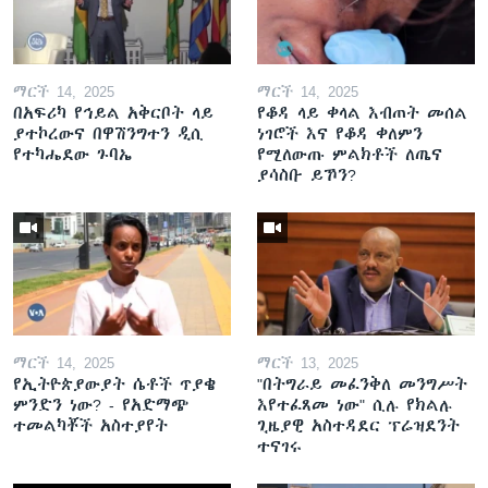
ማርች 14, 2025
ማርች 14, 2025
በአፍሪካ የኅይል አቅርቦት ላይ
የቆዳ ላይ ቀላል እብጠት መሰል
ያተኮረውና በዋሽንግተን ዲሲ
ነገሮች እና የቆዳ ቀለምን
የተካሔደው ጉባኤ
የሚለውጡ ምልክቶች ለጤና
ያሳስቡ ይኾን?
ማርች 14, 2025
ማርች 13, 2025
የኢትዮጵያውያት ሴቶች ጥያቄ
"በትግራይ መፈንቅለ መንግሥት
ምንድን ነው? - የአድማጭ
እየተፈጸመ ነው" ሲሉ የክልሉ
ተመልካቾች አስተያየት
ጊዜያዊ አስተዳደር ፕሬዝደንት
ተናገሩ