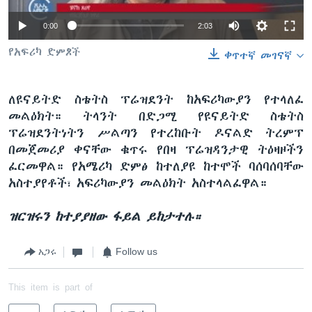
Auto
0:00
2:03
240p
ቋንቋዎች
የአፍሪካ ድምጾች
ቀጥተኛ መገናኛ
360p
ለዩናይትድ ስቴትስ ፕሬዝደንት ከአፍሪካውያን የተላለፈ
480p
Auto
240p
360p
480p
መልዕክት። ትላንት በድጋሚ የዩናይትድ ስቴትስ
720p
ፕሬዝደንትነትን ሥልጣን የተረከቡት ዶናልድ ትረምፕ
720p
1080p
በመጀመሪያ ቀናቸው ቁጥሩ የበዛ ፕሬዝዳንታዊ ትዕዛዞችን
1080p
ፈርመዋል። የአሜሪካ ድምፅ ከተለያዩ ከተሞች ባሰባሰባቸው
አስተያየቶች፣ አፍሪካውያን መልዕክት አስተላልፈዋል።
ዝርዝሩን ከተያያዘው ፋይል ይከታተሉ።
አጋሩ
Follow us
This item is part of