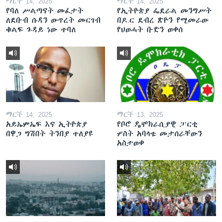
ማርች 14, 2025
ማርች 14, 2025
የባለ ሥልጣናት መፈታት
የኢትዮጵያ ፌደራል መንግሥት
ለደቡብ ሱዳን ውጥረት መርገብ
በዶ.ር ደብረ ጽዮን የሚመራው
ቁልፍ ጉዳይ ነው ተባለ
የህወሓት ቡድን ወቀሰ
ማርች 14, 2025
ማርች 13, 2025
አይኤምኤፍ እና ኢትዮጵያ
የቦሮ ዴሞክራሲያዊ ፓርቲ
በዋጋ ግሽበት ትንበያ ተለያዩ
ሦስት አባላቱ መታሰራቸውን
አስታወቀ