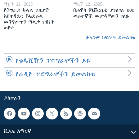
ማርች 12, 2025
ማርች 12, 2025
የትግራይ ክልል ጊዜያዊ
በሐዋሳ ዩኒቨርሲቲ ያገለገሉ 800
አስተዳደር የፌደራል
ሠራተኞች መታዳቸውን ገለጹ
መንግሥቱን ጣልቃ ገብነት
ጠየቀ
ሁሉንም ክፍሎች ይመልከቱ
የቴሌቪዥን ፕሮግራሞችን ይዩ
የራዲዮ ፕሮግራሞችን ይመልከቱ
ይከተሉን
ቪኦኤ አማርኛ