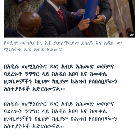
ቋንቋዎች
የቀድሞ ጠ/ሚኒስትር አቶ ኃይለማርያም ደሳለኝ እና አዲሱ ጠ/
ሚኒስትት ዶ/ር አብይ አሕመድ
በአዲሱ ጠ/ሚኒስትር ዶ/ር አብይ አሕመድ መሾምና
ባደረጉት ንግግር ላይ ከአዲስ አበባ እና ከመቀሌ
ዘጋቢዎቻችን ከዚህም ከዚያም ከሕዝብ የሰበሰቧቸውን
አስተያየቶች አድርሰውናል፡፡
በአዲሱ ጠ/ሚኒስትር ዶ/ር አብይ አሕመድ መሾምና
ባደረጉት ንግግር ላይ ከአዲስ አበባ እና ከመቀሌ
ዘጋቢዎቻችን ከዚህም ከዚያም ከሕዝብ የሰበሰቧቸውን
አስተያየቶች አድርሰውናል፡፡