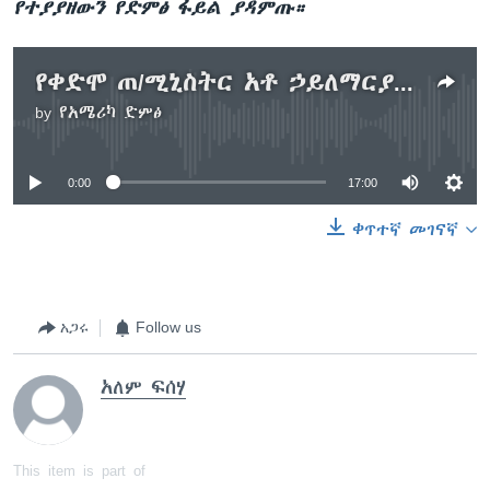
የተያያዘውን የድምፅ ፋይል ያዳምጡ።
የቀድሞ ጠ/ሚኒስትር አቶ ኃይለማርያም ደሳለኝ እና አዲሱ ጠ/ሚኒስትት ዶ/ር አብይ አሕመድ
by
የአሜሪካ ድምፅ
No media source currently available
0:00
17:00
ቀጥተኛ መገናኛ
አጋሩ
Follow us
አለም ፍሰሃ
This item is part of