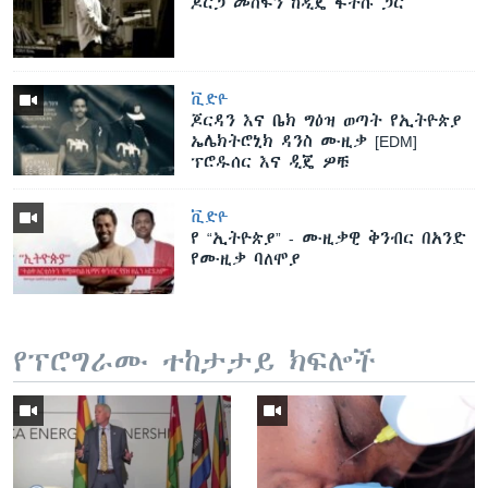
ጆርጋ መስፍን ከዲጄ ፋትሱ ጋር
ቪድዮ
ጆርዳን እና ቤክ ግዕዝ ወጣት የኢትዮጵያ
ኤሌክትሮኒክ ዳንስ ሙዚቃ [EDM]
ፕሮዱሰር እና ዲጄ ዎቹ
ቪድዮ
የ “ኢትዮጵያ” - ሙዚቃዊ ቅንብር በአንድ
የሙዚቃ ባለሞያ
የፕሮግራሙ ተከታታይ ክፍሎች