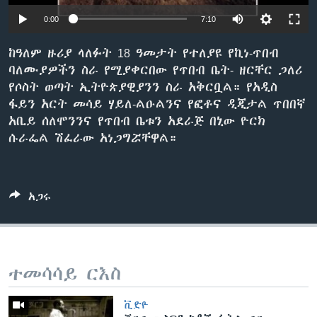
0:00
7:10
ቋንቋዎች
ከዓለም ዙሪያ ላለፉት 18 ዓመታት የተለያዩ የኪነ-ጥበብ
ባለሙያዎችን ስራ የሚያቀርበው የጥበብ ቤት- ዘርቸር ጋለሪ
የሶስት ወጣት ኢትዮጵያዊያንን ስራ አቅርቧል። የአዲስ
ፋይን አርት መሳይ ሃይለ-ልዑልንና የፎቶና ዲጂታል ጥበበኛ
አቢይ ሰለሞንንና የጥበብ ቤቱን አደራጅ በኒው ዮርክ
ሱራፌል ሽፈራው አነጋግሯቸዋል።
አጋሩ
ተመሳሳይ ርእስ
ቪድዮ