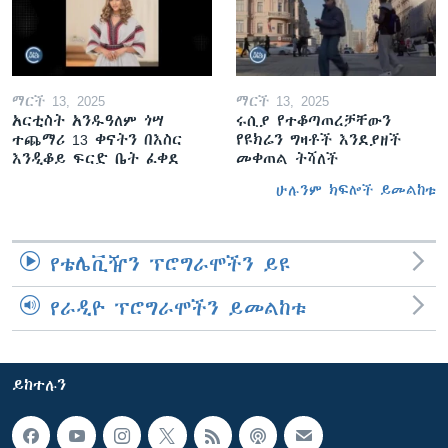
ማርች 13, 2025
ማርች 13, 2025
አርቲስት አንዱዓለም ጎሣ
ሩሲያ የተቆጣጠረቻቸውን
ተጨማሪ 13 ቀናትን በእስር
የዩክሬን ግዛቶች እንደያዘች
እንዲቆይ ፍርድ ቤት ፈቀደ
መቀጠል ትሻለች
ሁሉንም ክፍሎች ይመልከቱ
የቴሌቪዥን ፕሮግራሞችን ይዩ
የራዲዮ ፕሮግራሞችን ይመልከቱ
ይከተሉን