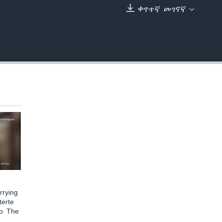
ቀጥተኛ መገናኛ
EMBED
rying
terte
to The