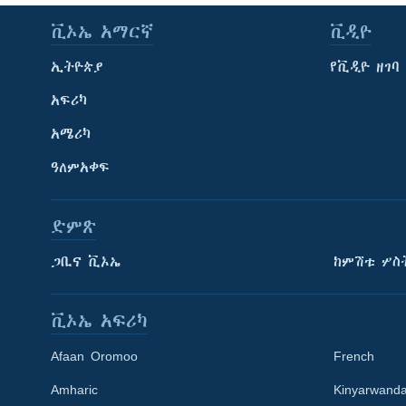
ቪኦኤ አማርኛ
ቪዲዮ
ኢትዮጵያ
የቪዲዮ ዘገባ
አፍሪካ
አሜሪካ
ዓለምአቀፍ
ድምጽ
ጋቢና ቪኦኤ
ከምሽቱ ሦስ
ቪኦኤ አፍሪካ
Afaan Oromoo
French
Amharic
Kinyarwand