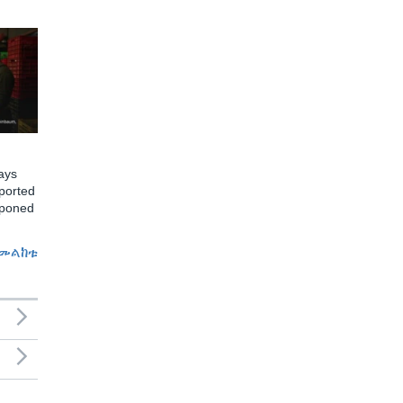
ays
ported
tponed
መልከቱ