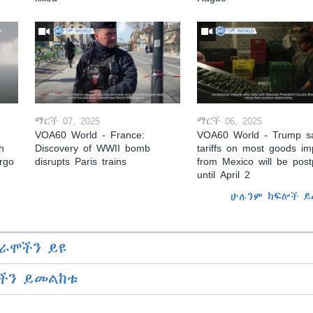
ማርች 07, 2025
ማርች 06, 2025
VOA60 World - France:
VOA60 World - Trump s
h
Discovery of WWII bomb
tariffs on most goods im
argo
disrupts Paris trains
from Mexico will be pos
until April 2
ሁሉንም ክፍሎች ይ
ራሞችን ይዩ
ችን ይመልከቱ