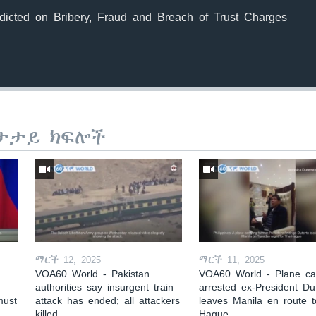
dicted on Bribery, Fraud and Breach of Trust Charges
ታታይ ክፍሎች
ማርች 12, 2025
ማርች 11, 2025
VOA60 World - Pakistan
VOA60 World - Plane car
authorities say insurgent train
arrested ex-President Du
must
attack has ended; all attackers
leaves Manila en route 
killed
Hague