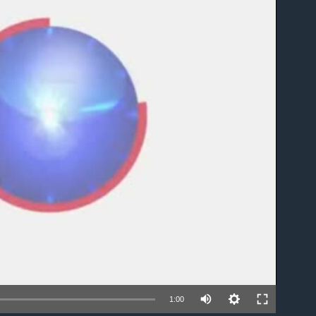
able
1:00