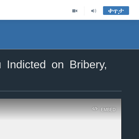
ቀጥታ
Indicted on Bribery,
EMBED