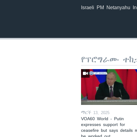
Israeli PM Netanyahu In
የፕሮግራሙ ተከ
ማርች 13, 2025
VOA60 World - Putin
expresses support for
ceasefire but says details 
be worked out