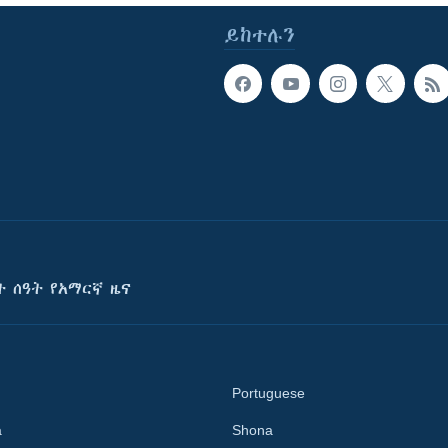
ይከተሉን
ት ሰዓት የአማርኛ ዜና
Portuguese
a
Shona