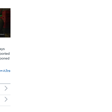
ays
ported
tponed
መልከቱ