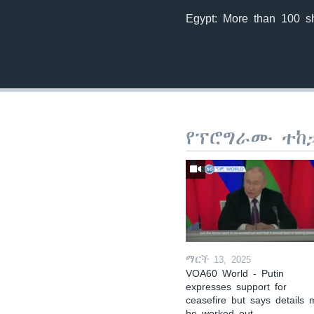
Egypt: More than 100 s
የፕሮግራሙ ተከ
ማርች 13, 2025
VOA60 World - Putin
expresses support for
ceasefire but says details 
be worked out