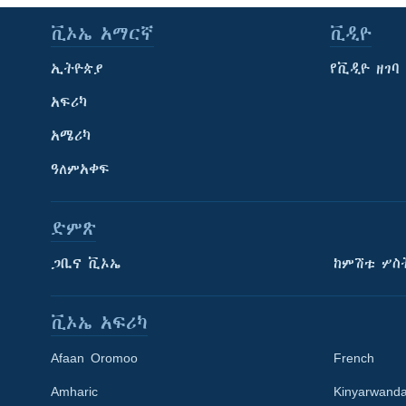
ቪኦኤ አማርኛ
ቪዲዮ
ኢትዮጵያ
የቪዲዮ ዘገባ
አፍሪካ
አሜሪካ
ዓለምአቀፍ
ድምጽ
ጋቢና ቪኦኤ
ከምሽቱ ሦስ
ቪኦኤ አፍሪካ
Afaan Oromoo
French
Amharic
Kinyarwand