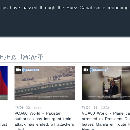
hips have passed through the Suez Canal since reopening
ታታይ ክፍሎች
ማርች 12, 2025
ማርች 11, 2025
VOA60 World - Pakistan
VOA60 World - Plane car
authorities say insurgent train
arrested ex-President Du
must
attack has ended; all attackers
leaves Manila en route 
killed
Hague