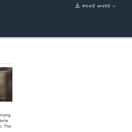
ቀጥተኛ መገናኛ
EMBED
rying
terte
to The