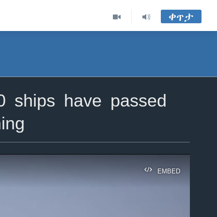
ቀጥታ
0 ships have passed
ing
EMBED