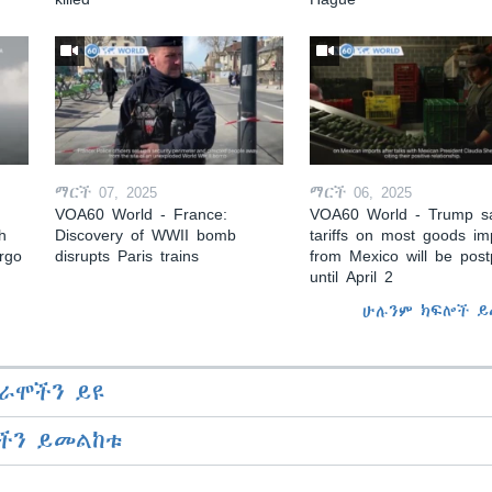
ማርች 07, 2025
ማርች 06, 2025
VOA60 World - France:
VOA60 World - Trump s
h
Discovery of WWII bomb
tariffs on most goods im
argo
disrupts Paris trains
from Mexico will be pos
until April 2
ሁሉንም ክፍሎች ይ
ራሞችን ይዩ
ችን ይመልከቱ