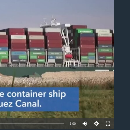
able
1:00