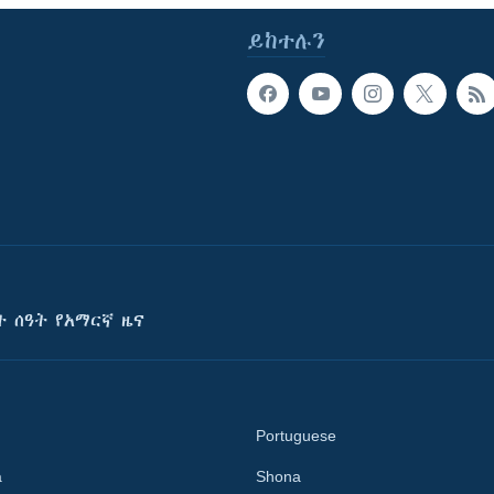
ይከተሉን
ት ሰዓት የአማርኛ ዜና
Portuguese
a
Shona