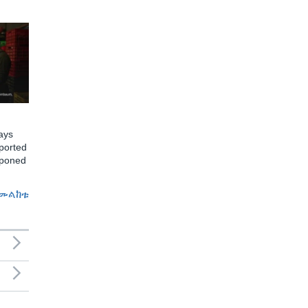
ays
ported
tponed
መልከቱ