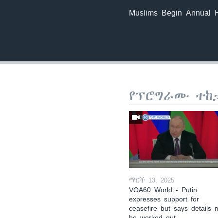
Muslims Begin Annual H
የፕሮግራሙ ተከ
ማርች 13, 2025
VOA60 World - Putin
expresses support for
ceasefire but says details 
be worked out