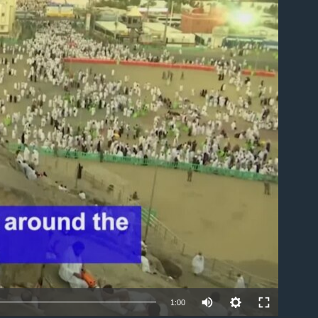
able
1:00