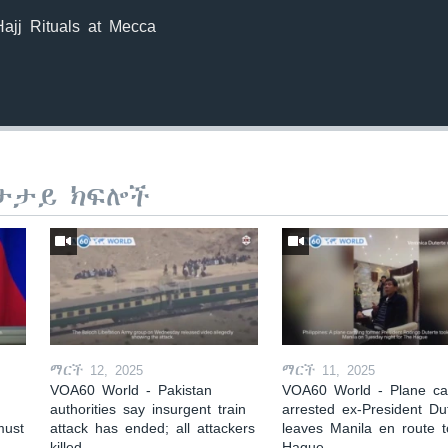
ajj Rituals at Mecca
ታታይ ክፍሎች
ማርች 12, 2025
ማርች 11, 2025
VOA60 World - Pakistan
VOA60 World - Plane car
authorities say insurgent train
arrested ex-President Du
must
attack has ended; all attackers
leaves Manila en route 
killed
Hague