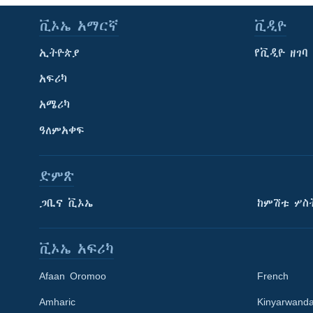
ቪኦኤ አማርኛ
ቪዲዮ
ኢትዮጵያ
የቪዲዮ ዘገባ
አፍሪካ
አሜሪካ
ዓለምአቀፍ
ድምጽ
ጋቢና ቪኦኤ
ከምሽቱ ሦስ
ቪኦኤ አፍሪካ
Afaan Oromoo
French
Amharic
Kinyarwand