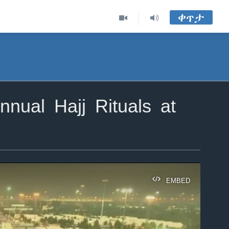
ቀጥታ
ual Hajj Rituals at
EMBED