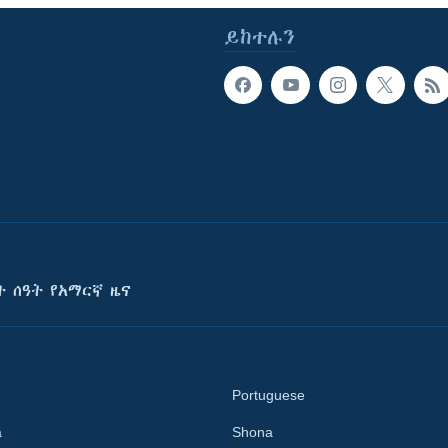
ይከተሉን
ት ሰዓት የአማርኛ ዜና
Portuguese
a
Shona