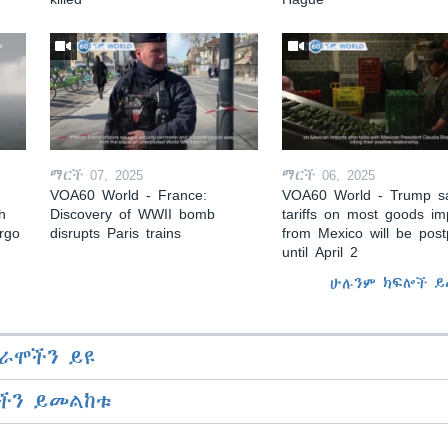
ማርች 07, 2025
ማርች 06, 2025
VOA60 World - France:
VOA60 World - Trump s
h
Discovery of WWII bomb
tariffs on most goods im
argo
disrupts Paris trains
from Mexico will be pos
until April 2
ሁሉንም ክፍሎች ይ
ራሞችን ይዩ
ችን ይመልከቱ