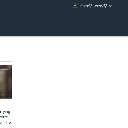
ቀጥተኛ መገናኛ
EMBED
rying
terte
to The