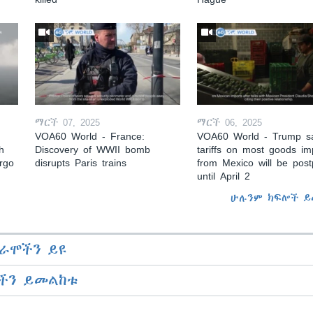
ማርች 07, 2025
ማርች 06, 2025
VOA60 World - France:
VOA60 World - Trump s
h
Discovery of WWII bomb
tariffs on most goods im
argo
disrupts Paris trains
from Mexico will be pos
until April 2
ሁሉንም ክፍሎች ይ
ራሞችን ይዩ
ችን ይመልከቱ