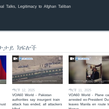
nal Talks, Legitimacy to Afghan Taliban
ታታይ ክፍሎች
ማርች 12, 2025
ማርች 11, 2025
VOA60 World - Pakistan
VOA60 World - Plane car
authorities say insurgent train
arrested ex-President Du
must
attack has ended; all attackers
leaves Manila en route 
killed
Hague