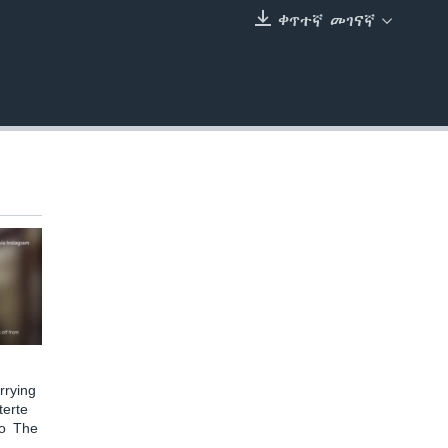
ቀጥተኛ መገናኛ
EMBED
rying
terte
to The