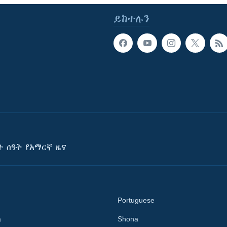
ይከተሉን
ት ሰዓት የአማርኛ ዜና
Portuguese
a
Shona