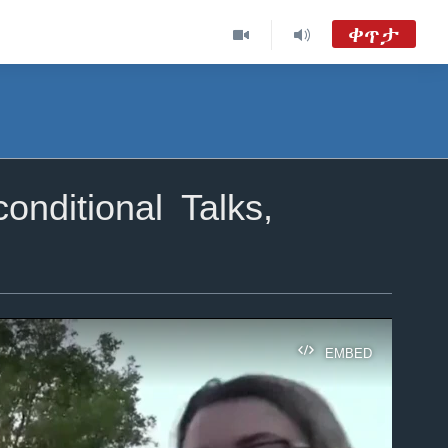
ቀጥታ
nditional Talks,
EMBED