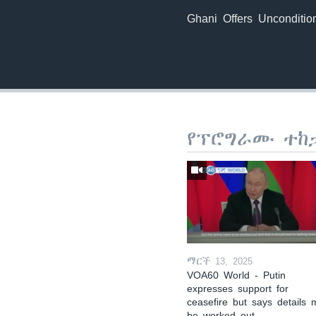
Ghani Offers Unconditio
የፕሮግራሙ ተከ
ማርች 13, 2025
VOA60 World - Putin
expresses support for
ceasefire but says details 
be worked out