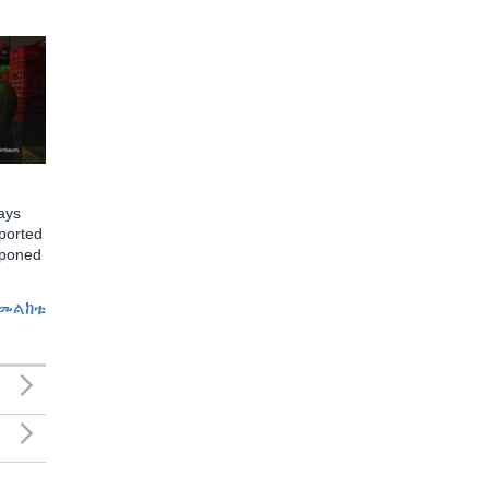
ays
ported
tponed
መልከቱ