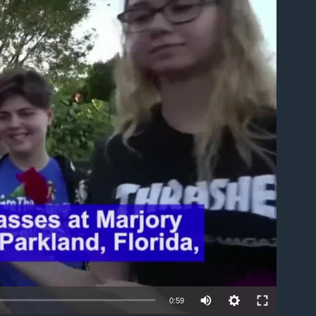
able
0:59