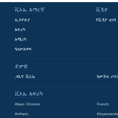
ቪኦኤ አማርኛ
ቪዲዮ
ኢትዮጵያ
የቪዲዮ ዘገባ
አፍሪካ
አሜሪካ
ዓለምአቀፍ
ድምጽ
ጋቢና ቪኦኤ
ከምሽቱ ሦስ
ቪኦኤ አፍሪካ
Afaan Oromoo
French
Amharic
Kinyarwand