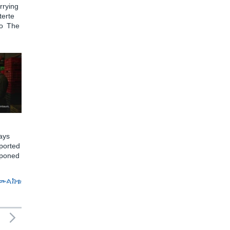
rying
terte
to The
ays
ported
tponed
መልከቱ