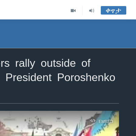
ቀጥታ
s rally outside of
or President Poroshenko
EMBED