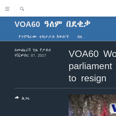
በቀላሉ
የመሥሪያ
ማገናኛዎች
ፈልግ
VOA60 ዓለም በደቂቃ
ዜና
ወደ
ኑሮ በጤንነት
ኢትዮጵያ
ዋናው
የፕሮግራሙ ተከታታይ ክፍሎች
ስለ…
ይዘት
ጋቢና ቪኦኤ
አፍሪካ
እለፍ
ለመጨረሻ ጊዜ የታደሰ
VOA60 Worl
ከምሽቱ ሦስት ሰዓት የአማርኛ ዜና
ዓለምአቀፍ
ወደ
ኖቬምበር 07, 2017
ዋናው
ቪዲዮ
አሜሪካ
parliament 
ይዘት
የፎቶ መድብሎች
መካከለኛው ምሥራቅ
እለፍ
to resign
ወደ
ክምችት
ዋናው
ይዘት
እለፍ
አጋሩ