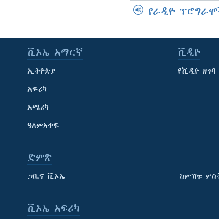
የራዲዮ ፕሮግራሞ
ቪኦኤ አማርኛ
ቪዲዮ
ኢትዮጵያ
የቪዲዮ ዘገባ
አፍሪካ
አሜሪካ
ዓለምአቀፍ
ድምጽ
ጋቢና ቪኦኤ
ከምሽቱ ሦስ
ቪኦኤ አፍሪካ