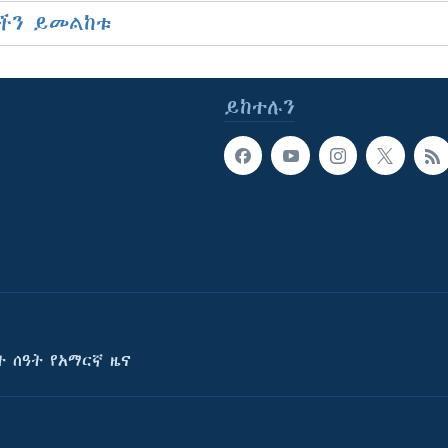
ችን ይመልከቱ
ይከተሉን
ት ሰዓት የአማርኛ ዜና