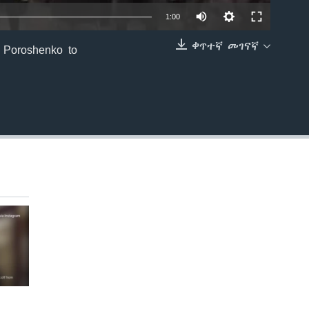
1:00
ቀጥተኛ መገናኛ
nt Poroshenko to
EMBED