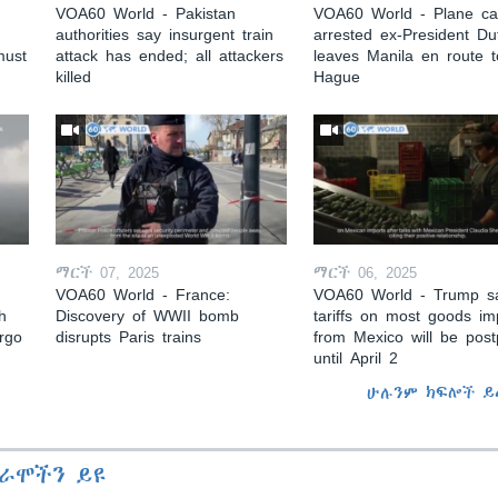
VOA60 World - Pakistan
VOA60 World - Plane car
authorities say insurgent train
arrested ex-President Du
must
attack has ended; all attackers
leaves Manila en route 
killed
Hague
ማርች 07, 2025
ማርች 06, 2025
VOA60 World - France:
VOA60 World - Trump s
h
Discovery of WWII bomb
tariffs on most goods im
argo
disrupts Paris trains
from Mexico will be pos
until April 2
ሁሉንም ክፍሎች ይ
ራሞችን ይዩ