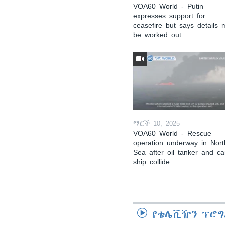
VOA60 World - Putin
expresses support for
ceasefire but says details 
be worked out
ማርች 10, 2025
VOA60 World - Rescue
operation underway in Nort
Sea after oil tanker and c
ship collide
የቴሌቪዥን ፕሮግ