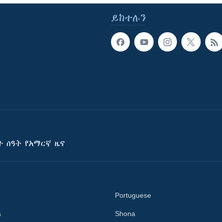
ይከተሉን
ት ሰዓት የአማርኛ ዜና
Portuguese
a
Shona