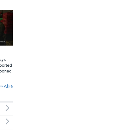
ays
ported
tponed
መልከቱ