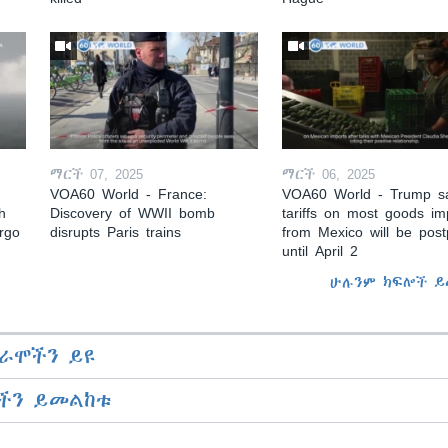
ማርች 07, 2025
ማርች 06, 2025
VOA60 World - France:
VOA60 World - Trump s
h
Discovery of WWII bomb
tariffs on most goods im
argo
disrupts Paris trains
from Mexico will be pos
until April 2
ሁሉንም ክፍሎች ይ
ራሞችን ይዩ
ችን ይመልከቱ