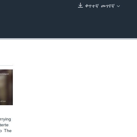
ቀጥተኛ መገናኛ
EMBED
rying
terte
to The