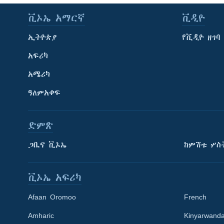
ቪኦኤ አማርኛ
ቪዲዮ
ኢትዮጵያ
የቪዲዮ ዘገባ
አፍሪካ
አሜሪካ
ዓለምአቀፍ
ድምጽ
ጋቢና ቪኦኤ
ከምሽቱ ሦስ
ቪኦኤ አፍሪካ
Afaan Oromoo
French
Amharic
Kinyarwand