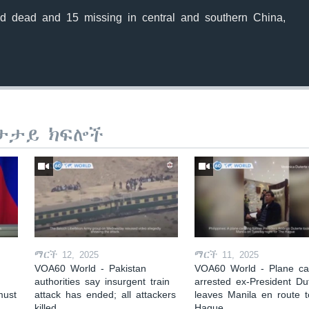
ed dead and 15 missing in central and southern China,
ታታይ ክፍሎች
ማርች 12, 2025
ማርች 11, 2025
VOA60 World - Pakistan
VOA60 World - Plane car
authorities say insurgent train
arrested ex-President Du
must
attack has ended; all attackers
leaves Manila en route 
killed
Hague