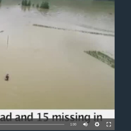
able
1:00