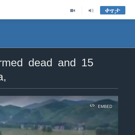
ቀጥታ
irmed dead and 15
a,
EMBED