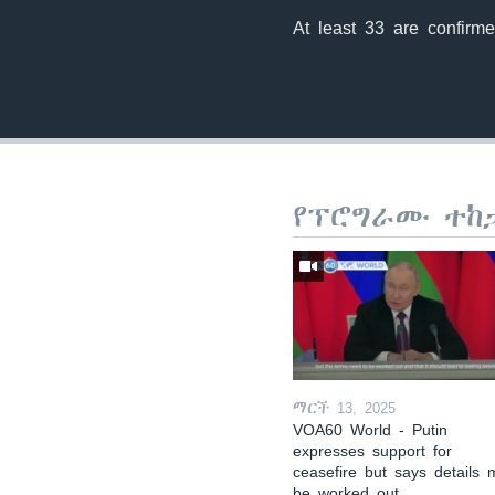
At least 33 are confirm
የፕሮግራሙ ተከ
ማርች 13, 2025
VOA60 World - Putin
expresses support for
ceasefire but says details 
be worked out