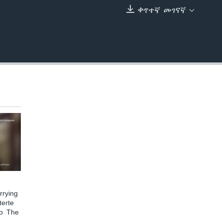
ቀጥተኛ መገናኛ
EMBED
rying
terte
to The