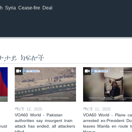
h Syria Cease-fire Deal
ታታይ ክፍሎች
ማርች 12, 2025
ማርች 11, 2025
VOA60 World - Pakistan
VOA60 World - Plane car
authorities say insurgent train
arrested ex-President Du
must
attack has ended; all attackers
leaves Manila en route 
killed
Hague