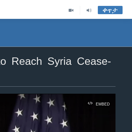
ቀጥታ
o Reach Syria Cease-
EMBED