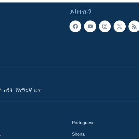
ይከተሉን
ት ሰዓት የአማርኛ ዜና
Portuguese
a
Shona