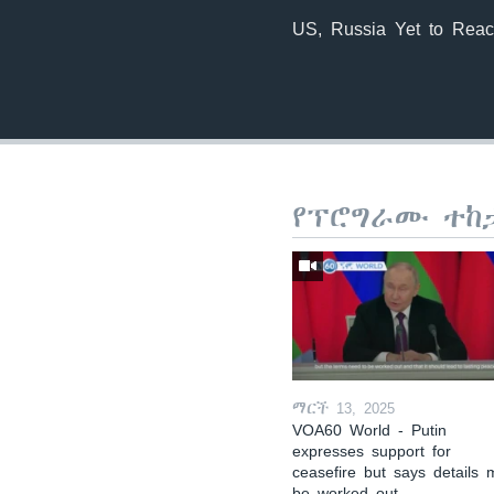
US, Russia Yet to Reac
የፕሮግራሙ ተከ
ማርች 13, 2025
VOA60 World - Putin
expresses support for
ceasefire but says details 
be worked out