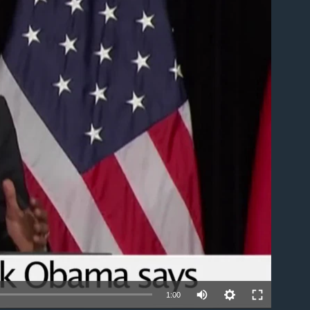
able
1:00