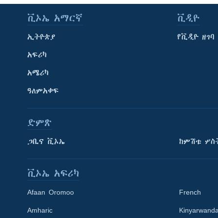
ቪኦኤ አማርኛ
ቪዲዮ
ኢትዮጵያ
የቪዲዮ ዘገባ
አፍሪካ
አሜሪካ
ዓለምአቀፍ
ድምጽ
ጋቢና ቪኦኤ
ከምሽቱ ሦስ
ቪኦኤ አፍሪካ
Afaan Oromoo
French
Amharic
Kinyarwand