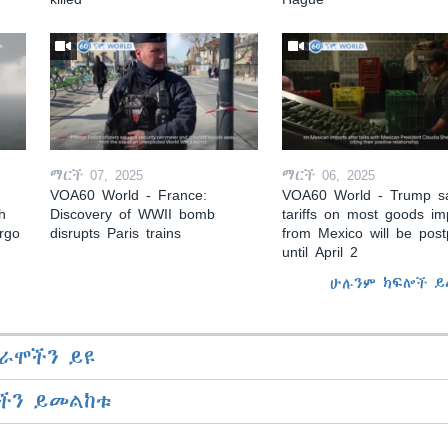
ማርች 07, 2025
ማርች 06, 2025
VOA60 World - France:
VOA60 World - Trump s
h
Discovery of WWII bomb
tariffs on most goods im
argo
disrupts Paris trains
from Mexico will be pos
until April 2
ሁሉንም ክፍሎች ይ
ራሞችን ይዩ
ችን ይመልከቱ