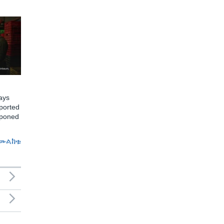
ays
ported
tponed
መልከቱ