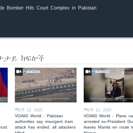
ide Bomber Hits Court Complex in Pakistan
ታታይ ክፍሎች
ማርች 12, 2025
ማርች 11, 2025
VOA60 World - Pakistan
VOA60 World - Plane car
authorities say insurgent train
arrested ex-President Du
must
attack has ended; all attackers
leaves Manila en route 
killed
Hague