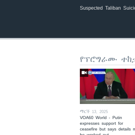
Suspected Taliban Suic
የፕሮግራሙ ተከ
ማርች 13, 2025
VOA60 World - Putin
expresses support for
ceasefire but says details 
be worked out