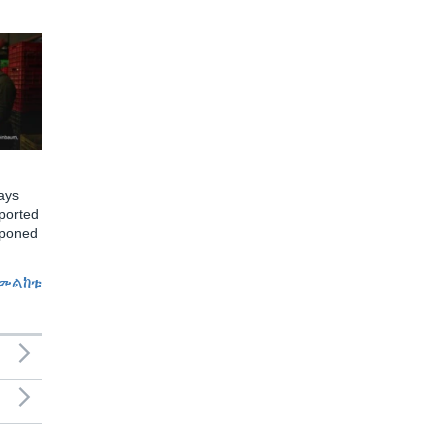
ays
ported
tponed
መልከቱ