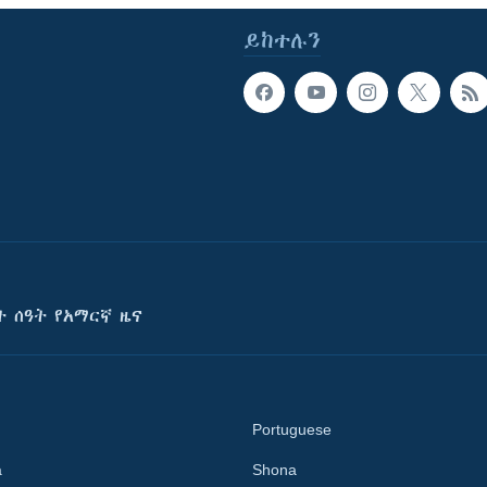
ይከተሉን
ት ሰዓት የአማርኛ ዜና
Portuguese
a
Shona