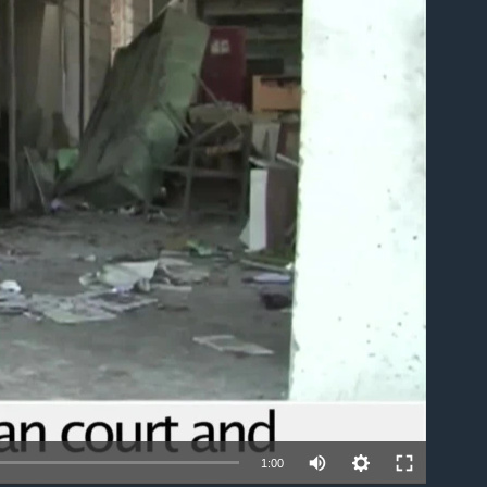
able
1:00