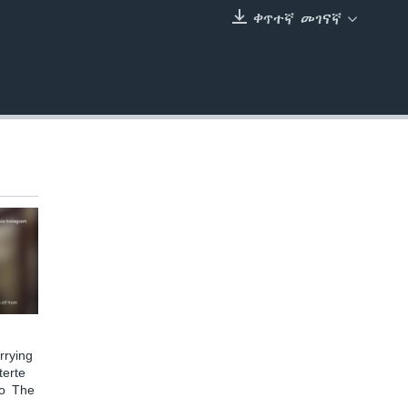
ቀጥተኛ መገናኛ
EMBED
rying
terte
to The