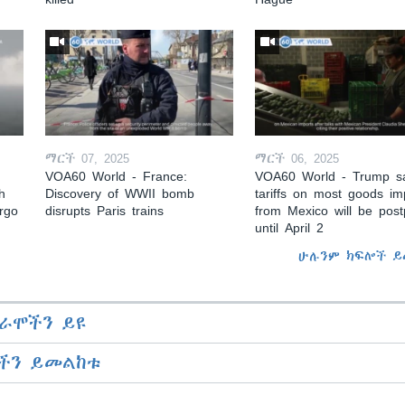
ማርች 07, 2025
ማርች 06, 2025
VOA60 World - France:
VOA60 World - Trump s
h
Discovery of WWII bomb
tariffs on most goods im
argo
disrupts Paris trains
from Mexico will be pos
until April 2
ሁሉንም ክፍሎች ይ
ራሞችን ይዩ
ችን ይመልከቱ