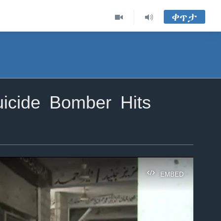
ቀጥታ
icide Bomber Hits
EMBED