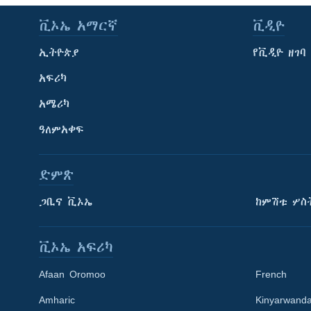
ቪኦኤ አማርኛ
ቪዲዮ
ኢትዮጵያ
የቪዲዮ ዘገባ
አፍሪካ
አሜሪካ
ዓለምአቀፍ
ድምጽ
ጋቢና ቪኦኤ
ከምሽቱ ሦስ
ቪኦኤ አፍሪካ
Afaan Oromoo
French
Amharic
Kinyarwand