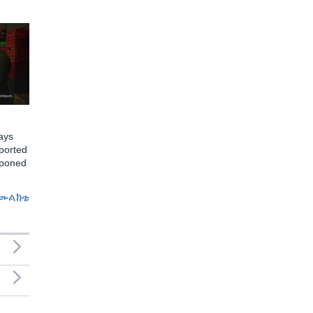
ays
ported
tponed
መልከቱ