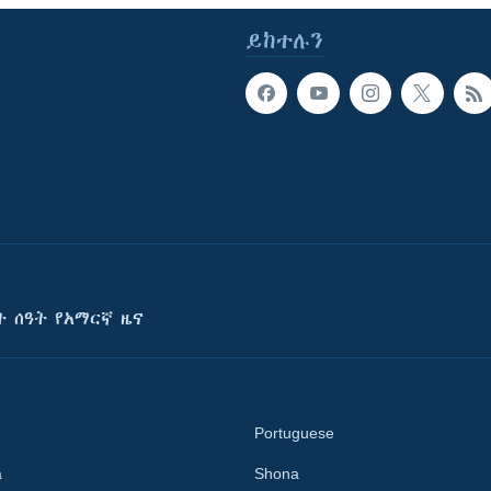
ይከተሉን
ት ሰዓት የአማርኛ ዜና
Portuguese
a
Shona