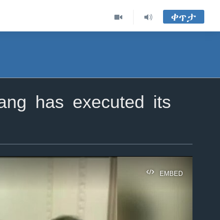
ቀጥታ
ng has executed its
EMBED