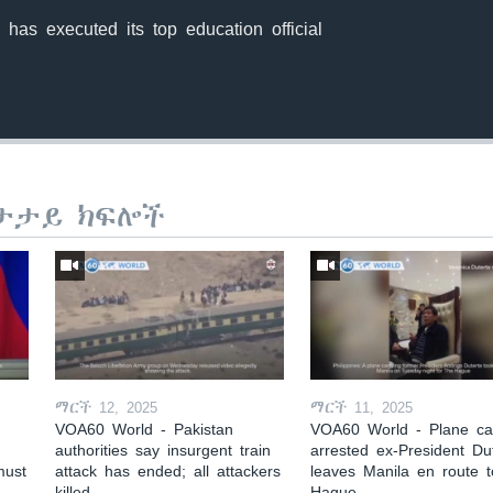
has executed its top education official
ታታይ ክፍሎች
ማርች 12, 2025
ማርች 11, 2025
VOA60 World - Pakistan
VOA60 World - Plane car
authorities say insurgent train
arrested ex-President Du
must
attack has ended; all attackers
leaves Manila en route 
killed
Hague