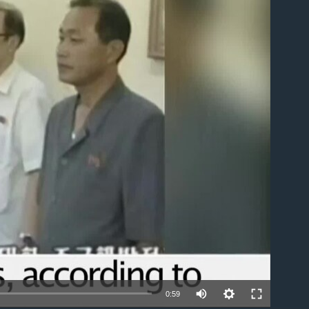
able
0:59