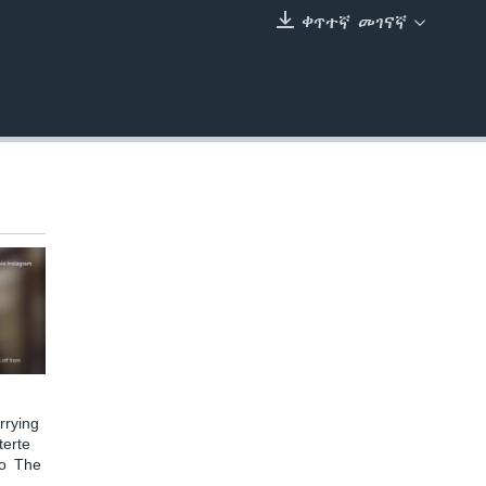
ቀጥተኛ መገናኛ
EMBED
rying
terte
to The