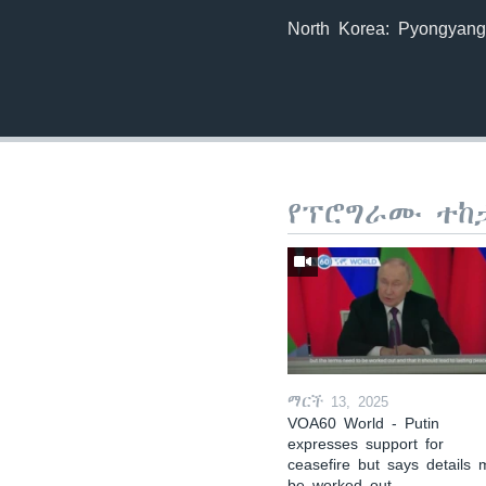
North Korea: Pyongyang 
የፕሮግራሙ ተከ
ማርች 13, 2025
VOA60 World - Putin
expresses support for
ceasefire but says details 
be worked out