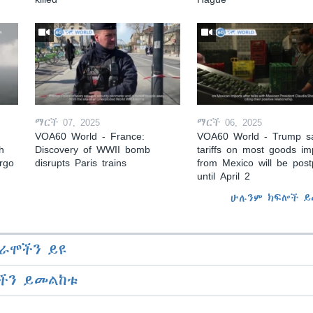
ማርች 07, 2025
ማርች 06, 2025
VOA60 World - France:
VOA60 World - Trump s
h
Discovery of WWII bomb
tariffs on most goods im
argo
disrupts Paris trains
from Mexico will be pos
until April 2
ሁሉንም ክፍሎች ይ
ራሞችን ይዩ
ችን ይመልከቱ