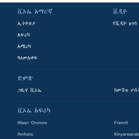
ቪኦኤ አማርኛ
ቪዲዮ
ኢትዮጵያ
የቪዲዮ ዘገባ
አፍሪካ
አሜሪካ
ዓለምአቀፍ
ድምጽ
ጋቢና ቪኦኤ
ከምሽቱ ሦስ
ቪኦኤ አፍሪካ
Afaan Oromoo
French
Amharic
Kinyarwand