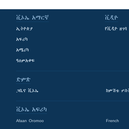
ቪኦኤ አማርኛ
ቪዲዮ
ኢትዮጵያ
የቪዲዮ ዘገባ
አፍሪካ
አሜሪካ
ዓለምአቀፍ
ድምጽ
ጋቢና ቪኦኤ
ከምሽቱ ሦስ
ቪኦኤ አፍሪካ
Afaan Oromoo
French