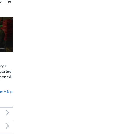
to The
ays
ported
tponed
መልከቱ