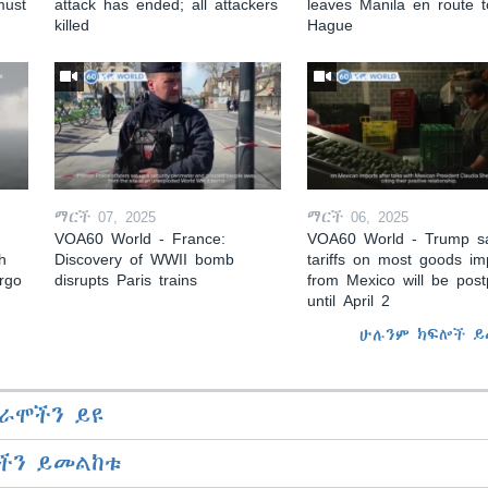
must
attack has ended; all attackers
leaves Manila en route 
killed
Hague
ማርች 07, 2025
ማርች 06, 2025
VOA60 World - France:
VOA60 World - Trump s
h
Discovery of WWII bomb
tariffs on most goods im
argo
disrupts Paris trains
from Mexico will be pos
until April 2
ሁሉንም ክፍሎች ይ
ራሞችን ይዩ
ችን ይመልከቱ