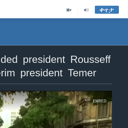
ቀጥታ
ded president Rousseff
erim president Temer
EMBED