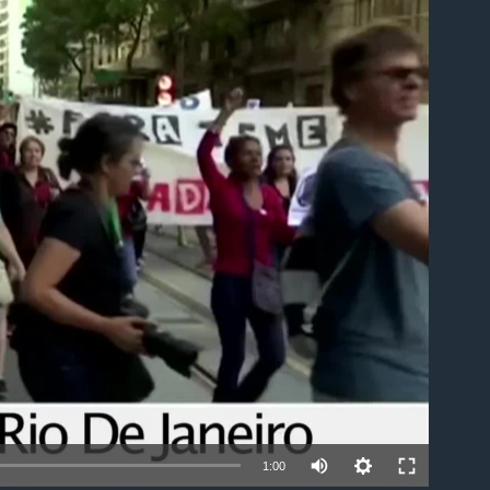
able
1:00