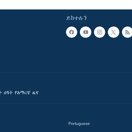
ይከተሉን
ት ሰዓት የአማርኛ ዜና
Portuguese