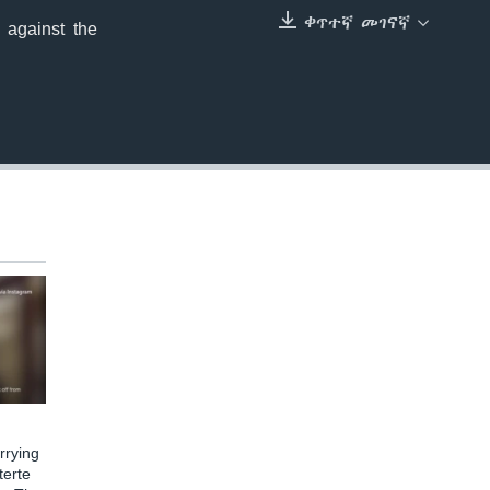
ቀጥተኛ መገናኛ
 against the
EMBED
rying
terte