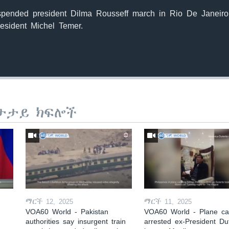
uspended president Dilma Rousseff march in Rio De Janeiro
resident Michel Temer.
ታታይ ክፍሎች
ማርች 12, 2025
ማርች 11, 2025
VOA60 World - Pakistan
VOA60 World - Plane car
authorities say insurgent train
arrested ex-President Du