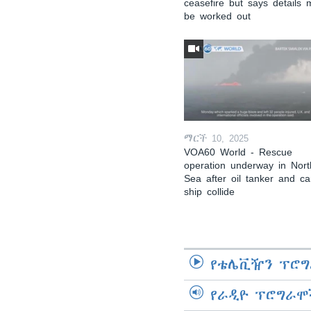
ceasefire but says details 
be worked out
ማርች 10, 2025
VOA60 World - Rescue
operation underway in Nort
Sea after oil tanker and c
ship collide
የቴሌቪዥን ፕሮግ
የራዲዮ ፕሮግራሞ