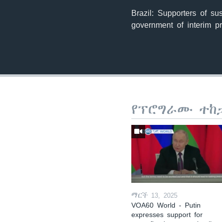
Brazil: Supporters of s
government of interim p
የፕሮግራሙ ተከ
ማርች 13, 2025
VOA60 World - Putin
expresses support for