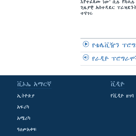
እየተፈጸመ ነው" ሲሉ የክልሉ
ጊዜያዊ አስተዳደር ፕሬዝደን
ተናገሩ
የቴሌቪዥን ፕሮግ
የራዲዮ ፕሮግራሞ
ቪኦኤ አማርኛ
ቪዲዮ
ኢትዮጵያ
የቪዲዮ ዘገባ
አፍሪካ
አሜሪካ
ዓለምአቀፍ