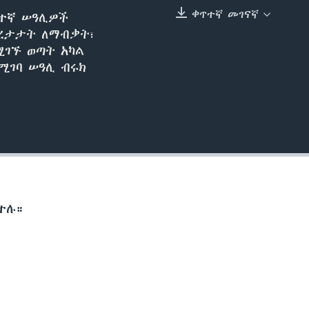
240p
ቀጥተኛ መገናኛ
ዳተኛ ሠዓሊዎች
EMBED
በረታታት ለማብቃት፣
360p
ሚገኙ ወጣት አካል
480p
ሚገባ ሠዓሊ ብሩክ
720p
1080p
480p
ተሉ።