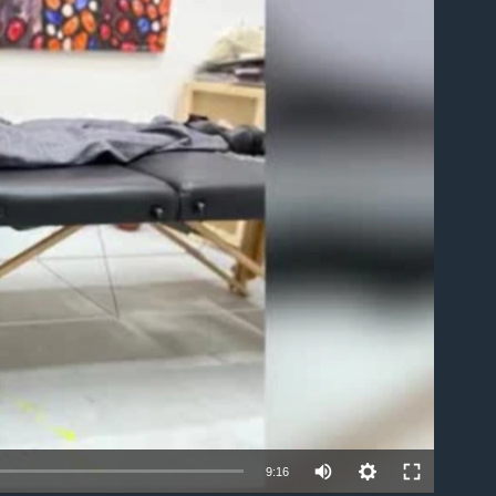
able
Auto
9:16