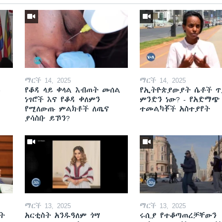
ማርች 14, 2025
ማርች 14, 2025
ይ
የቆዳ ላይ ቀላል እብጠት መሰል
የኢትዮጵያውያት ሴቶች ጥ
ነገሮች እና የቆዳ ቀለምን
ምንድን ነው? - የአድማጭ
የሚለውጡ ምልክቶች ለጤና
ተመልካቾች አስተያየት
ያሳስቡ ይኾን?
ማርች 13, 2025
ማርች 13, 2025
ት
አርቲስት አንዱዓለም ጎሣ
ሩሲያ የተቆጣጠረቻቸውን