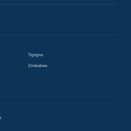
Tigrigna
Zimbabwe
e