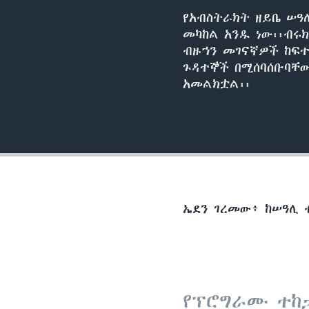
የአብስትራክት ዘይቤ ሠዓ
መካከል አንዱ ነው፡፡ብሩ
ብዙኀን መገናኛዎች ከፍተ
ጉዳተኞች በሚሰባሰቡባቸ
አመልክቷል፡፡
ኤደን ገረመው፥ ከሠዓሊ 
የፕሮግራሙ ተከ