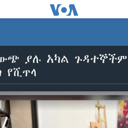
 ውጭ ያሉ አካል ጉዳተኞችም 
 የሺጥላ