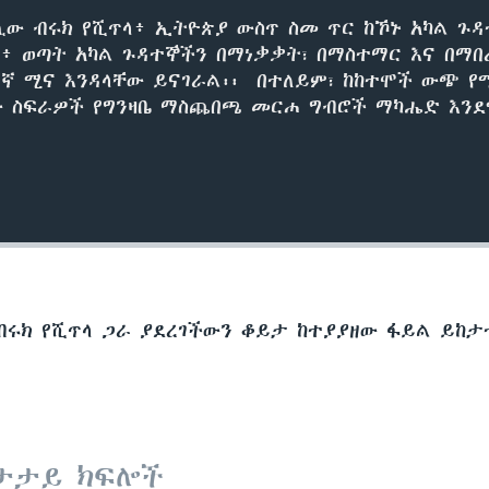
ሊው ብሩክ የሺጥላ፥ ኢትዮጵያ ውስጥ ስመ ጥር ከኾኑ አካል ጉ
ክ፥ ወጣት አካል ጉዳተኞችን በማነቃቃት፣ በማስተማር እና በማ
ኛ ሚና እንዳላቸው ይናገራል፡፡ በተለይም፣ ከከተሞች ውጭ የ
ው ስፍራዎች የግንዛቤ ማስጨበጫ መርሐ ግብሮች ማካሔድ እንደ
Auto
240p
360p
ብሩክ የሺጥላ ጋራ ያደረገችውን ቆይታ ከተያያዘው ፋይል ይከታ
720p
1080p
ታታይ ክፍሎች