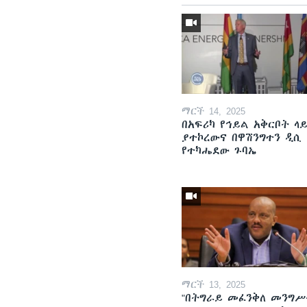
ማርች 14, 2025
በአፍሪካ የኅይል አቅርቦት ላ
ያተኮረውና በዋሽንግተን ዲሲ
የተካሔደው ጉባኤ
ማርች 13, 2025
"በትግራይ መፈንቅለ መንግሥ