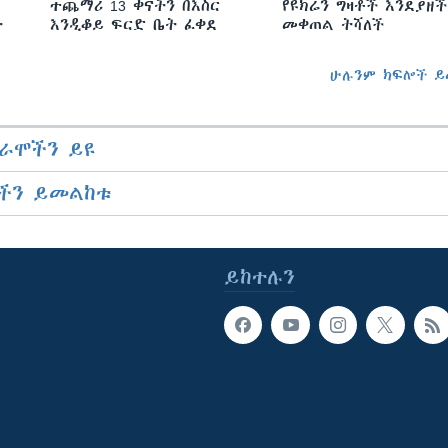
ተጨማሪ 13 ቀናትን በእስር
የዩክሬን ግዛቶች እንደያዘች
ት
እንዲቆይ ፍርድ ቤት ፈቀደ
መቀጠል ትሻለች
ሁሉንም ክፍሎች ይ
ራሞችን ይዩ
ችን ይመልከቱ
ይከተሉን