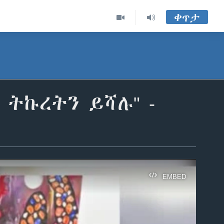
ቀጥታ
ትኩረትን ይሻሉ" -
EMBED