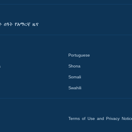
ት ሰዓት የአማርኛ ዜና
Portuguese
a
Shona
Somali
Swahili
Terms of Use and Privacy Notic