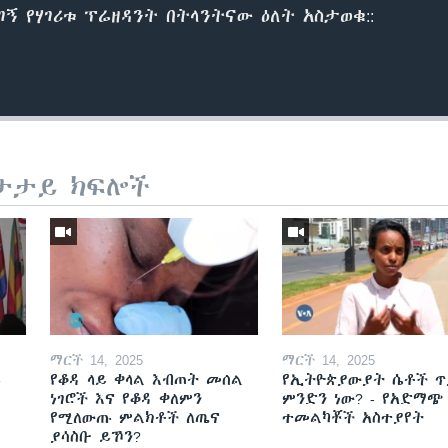
ኝ የሃገሪቱ ፕሬዘዳንት በትላንትናው ዕለት አስታወቁ::
ታታይ ክፍሎች
ማርች 14, 2025
ማርች 14, 2025
ይ
የቆዳ ላይ ቀላል እብጠት መሰል
የኢትዮጵያውያት ሴቶች ጥ
ነገሮች እና የቆዳ ቀለምን
ምንድን ነው? - የአድማጭ
የሚለውጡ ምልክቶች ለጤና
ተመልካቾች አስተያየት
ያሳስቡ ይኾን?