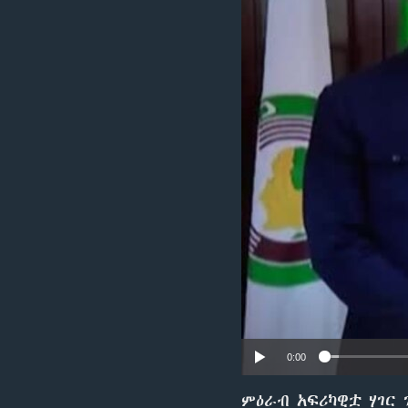
0:00
ምዕራብ አፍሪካዊቷ ሃገር