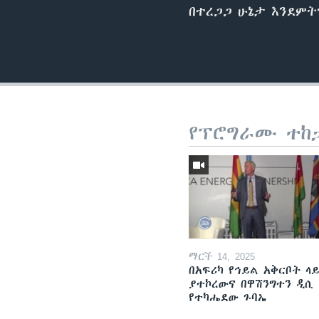
በተረጋጋ ሁኔታ እንደምትገ
የፕሮግራሙ ተከ
ማርች 14, 2025
በአፍሪካ የኅይል አቅርቦት ላ
ያተኮረውና በዋሽንግተን ዲሲ
የተካሔደው ጉባኤ