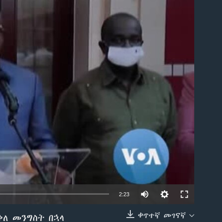
able
2:23
ቀጥተኛ መገናኛ
ቅለ መንግስት በኋላ
EMBED