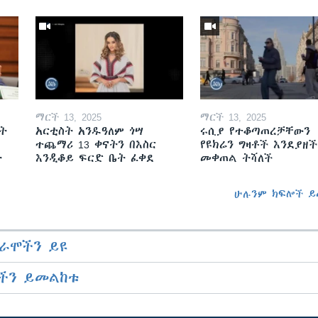
ማርች 13, 2025
ማርች 13, 2025
ት
አርቲስት አንዱዓለም ጎሣ
ሩሲያ የተቆጣጠረቻቸውን
ተጨማሪ 13 ቀናትን በእስር
የዩክሬን ግዛቶች እንደያዘች
ት
እንዲቆይ ፍርድ ቤት ፈቀደ
መቀጠል ትሻለች
ሁሉንም ክፍሎች ይ
ራሞችን ይዩ
ችን ይመልከቱ