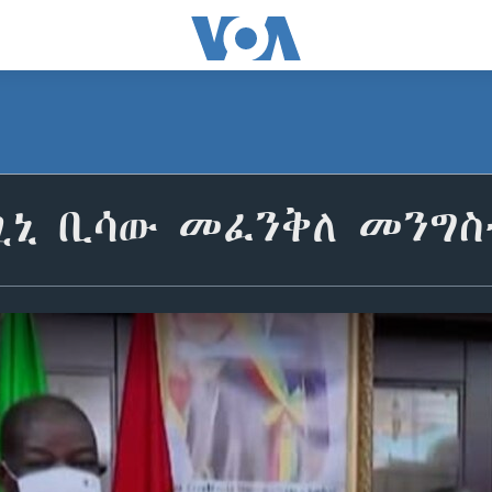
የጊኒ ቢሳው መፈንቅለ መንግስ