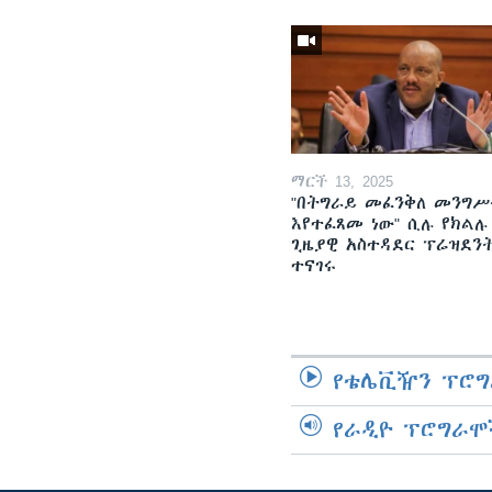
ማርች 13, 2025
"በትግራይ መፈንቅለ መንግሥ
እየተፈጸመ ነው" ሲሉ የክልሉ
ጊዜያዊ አስተዳደር ፕሬዝደን
ተናገሩ
የቴሌቪዥን ፕሮግ
የራዲዮ ፕሮግራሞ