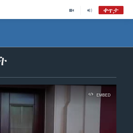
ቀጥታ
ከምሽቱ 3:00 የአማርኛ ዜና
TVMC09
ዐርብ፡-ከምሽቱ ሦስት ሰዓት የአማርኛ ዜና
ት
VOA Amharic Audio Tube
EMBED