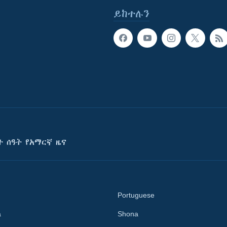
ይከተሉን
ት ሰዓት የአማርኛ ዜና
Portuguese
a
Shona