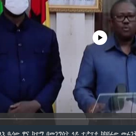
No media source currently avail
 ጊኒ ቢሳው ዋና ከተማ በመንግስት ላይ ተቃጥቶ ከከሸፈው መፈን