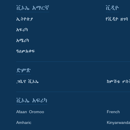
ቪኦኤ አማርኛ
ቪዲዮ
ኢትዮጵያ
የቪዲዮ ዘገባ
አፍሪካ
አሜሪካ
ዓለምአቀፍ
ድምጽ
ጋቢና ቪኦኤ
ከምሽቱ ሦስ
ቪኦኤ አፍሪካ
Afaan Oromoo
French
Amharic
Kinyarwand