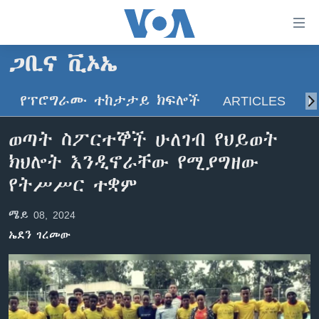
በቀላሉ
የመሥሪያ
ማገናኛዎች
ጋቢና ቪኦኤ
ዜና
ወደ
ዋናው
የፕሮግራሙ ተከታታይ ክፍሎች
ARTICLES
ስ
ኑሮ በጤንነት
ኢትዮጵያ
ይዘት
ጋቢና ቪኦኤ
እለፍ
አፍሪካ
ወጣት ስፖርተኞች ሁለገብ የህይወት
ወደ
ከምሽቱ ሦስት ሰዓት የአማርኛ ዜና
ዓለምአቀፍ
ክህሎት እንዲኖራቸው የሚያግዘው
ዋናው
ቪዲዮ
ይዘት
አሜሪካ
የትሥሥር ተቋም
እለፍ
የፎቶ መድብሎች
መካከለኛው ምሥራቅ
ወደ
ሜይ 08, 2024
ክምችት
ዋናው
ኤደን ገረመው
ይዘት
እለፍ
Learning English
ይከተሉን