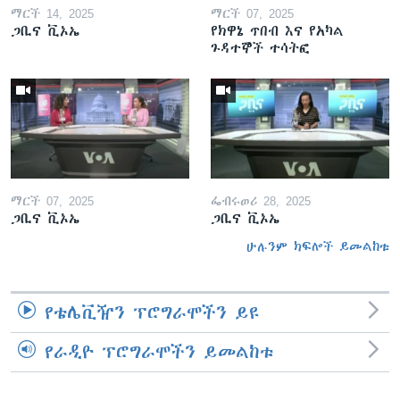
ማርች 14, 2025
ማርች 07, 2025
ጋቢና ቪኦኤ
የክዋኔ ጥበብ እና የአካል
ጉዳተኞች ተሳትፎ
ማርች 07, 2025
ፌብሩወሪ 28, 2025
ጋቢና ቪኦኤ
ጋቢና ቪኦኤ
ሁሉንም ክፍሎች ይመልከቱ
የቴሌቪዥን ፕሮግራሞችን ይዩ
የራዲዮ ፕሮግራሞችን ይመልከቱ