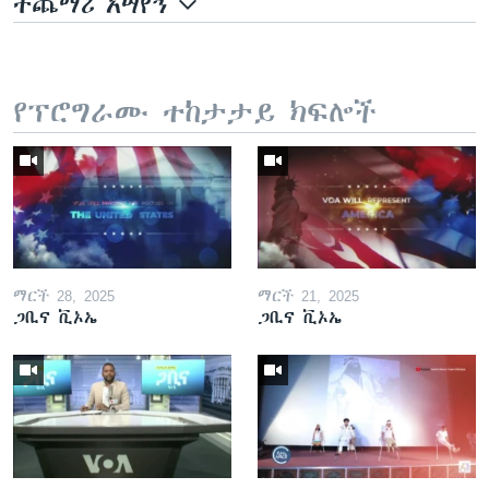
ተጨማሪ አሣየኝ
የፕሮግራሙ ተከታታይ ክፍሎች
ማርች 28, 2025
ማርች 21, 2025
ጋቢና ቪኦኤ
ጋቢና ቪኦኤ