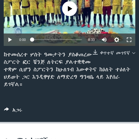
No media source currently available
ቋንቋዎች
0:00
8:33
ቀጥተኛ መገናኛ
ከተመሰረተ ሦስት ዓመታትን ያስቆጠረው
ስፖርት ፎር ቼንጅ ለትርፍ ያልተቋቋመ
ተቋም ሲሆን ስፖርትን ከሁለገብ እውቀትና ከዕለት ተዕለት
ህይወት ጋር እንዲዋሃድ ለማድረግ ግንዛቤ ላይ እየሰራ
ይገኛል።
አጋሩ