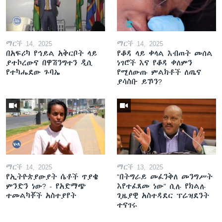
ማርች 14, 2025
ማርች 14, 2025
በአፍሪካ የኅይል አቅርቦት ላይ
የቆዳ ላይ ቀላል እብጠት መሰል
ያተኮረውና በዋሽንግተን ዲሲ
ነገሮች እና የቆዳ ቀለምን
የተካሔደው ጉባኤ
የሚለውጡ ምልክቶች ለጤና
ያሳስቡ ይኾን?
ማርች 14, 2025
ማርች 13, 2025
የኢትዮጵያውያት ሴቶች ጥያቄ
"በትግራይ መፈንቅለ መንግሥት
ምንድን ነው? - የአድማጭ
እየተፈጸመ ነው" ሲሉ የክልሉ
ተመልካቾች አስተያየት
ጊዜያዊ አስተዳደር ፕሬዝደንት
ተናገሩ