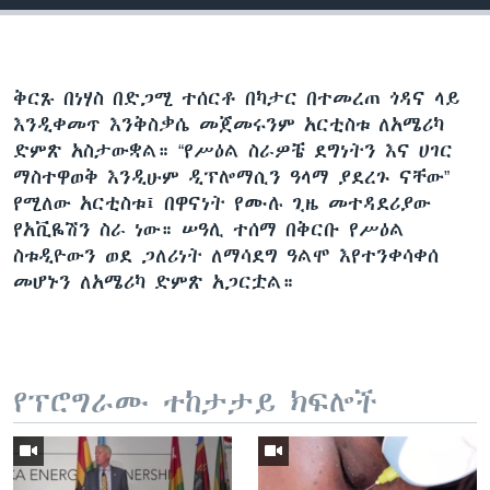
ቅርጹ በነሃስ በድጋሚ ተሰርቶ በካታር በተመረጠ ጎዳና ላይ
እንዲቀመጥ እንቅስቃሴ መጀመሩንም አርቲስቱ ለአሜሪካ
ድምጽ አስታውቋል። “የሥዕል ስራዎቼ ደግነትን እና ሀገር
ማስተዋወቅ እንዲሁም ዲፕሎማሲን ዓላማ ያደረጉ ናቸው”
የሚለው አርቲስቱ፤ በዋናነት የሙሉ ጊዜ መተዳደሪያው
የአቪዬሽን ስራ ነው። ሠዓሊ ተሰማ በቅርቡ የሥዕል
ስቱዲዮውን ወደ ጋለሪነት ለማሳደግ ዓልሞ እየተንቀሳቀሰ
መሆኑን ለአሜሪካ ድምጽ አጋርቷል።
የፕሮግራሙ ተከታታይ ክፍሎች