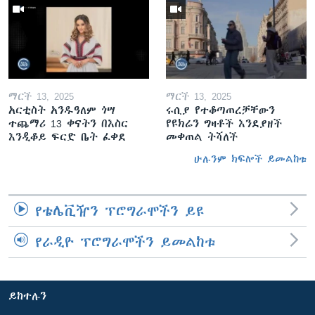
ማርች 13, 2025
ማርች 13, 2025
አርቲስት አንዱዓለም ጎሣ
ሩሲያ የተቆጣጠረቻቸውን
ተጨማሪ 13 ቀናትን በእስር
የዩክሬን ግዛቶች እንደያዘች
እንዲቆይ ፍርድ ቤት ፈቀደ
መቀጠል ትሻለች
ሁሉንም ክፍሎች ይመልከቱ
የቴሌቪዥን ፕሮግራሞችን ይዩ
የራዲዮ ፕሮግራሞችን ይመልከቱ
ይከተሉን