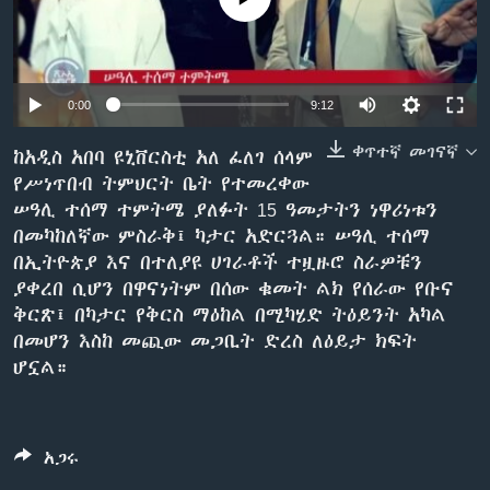
ቋንቋዎች
0:00
9:12
ቀጥተኛ መገናኛ
ከአዲስ አበባ ዩኒቨርስቲ አለ ፈለገ ሰላም
የሥነጥበብ ትምህርት ቤት የተመረቀው
ሠዓሊ ተሰማ ተምትሜ ያለፉት 15 ዓመታትን ነዋሪነቱን
በመካከለኛው ምስራቅ፤ ካታር አድርጓል። ሠዓሊ ተሰማ
በኢትዮጵያ እና በተለያዩ ሀገራቶች ተዟዙሮ ስራዎቹን
ያቀረበ ሲሆን በዋናነትም በሰው ቁመት ልክ የሰራው የቡና
ቅርጽ፤ በካታር የቅርስ ማዕከል በሚካሄድ ትዕይንት አካል
በመሆን እስከ መጪው መጋቢት ድረስ ለዕይታ ክፍት
ሆኗል።
አጋሩ