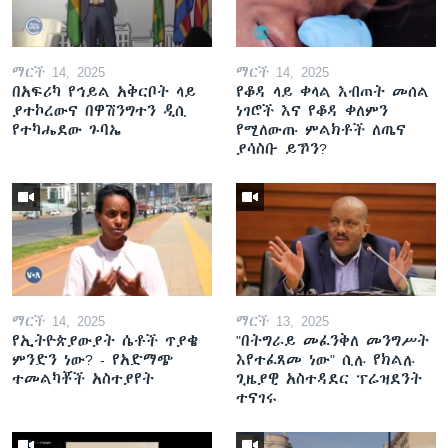
ማርች 14, 2025
ማርች 14, 2025
በአፍሪካ የኅይል አቅርቦት ላይ
የቆዳ ላይ ቀላል እብጠት መሰል
ያተኮረውና በዋሽንግተን ዲሲ
ነገሮች እና የቆዳ ቀለምን
የተካሔደው ጉባኤ
የሚለውጡ ምልክቶች ለጤና
ያሳስቡ ይኾን?
ማርች 14, 2025
ማርች 13, 2025
የኢትዮጵያውያት ሴቶች ጥያቄ
"በትግራይ መፈንቅለ መንግሥት
ምንድን ነው? - የአድማጭ
እየተፈጸመ ነው" ሲሉ የክልሉ
ተመልካቾች አስተያየት
ጊዜያዊ አስተዳደር ፕሬዝደንት
ተናገሩ