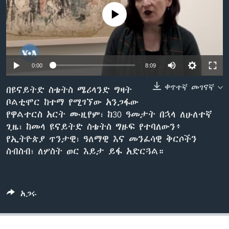
No media source currently available
ቋንቋዎች
0:00
8:09
ቀጥተኛ መገናኛ
በዩናይትድ ስቴትስ ሜሪላንድ ግዛት
ቦልቲሞር ከተማ የሚገኘው አንጋፋው
የዋልተርስ አርት ሙዚየም፣ ከ30 ዓመታት በኋላ ለሁለተኛ
ጊዜ፣ ከመላ ዩናይትድ ስቴትስ ግዙፍ የተባለውን፥
የኢትዮጵያ ጥንታዊ፣ ዓለማዊ እና መንፈሳዊ ቅርሶችን
ስብስብ፣ ለሦስት ወር እይታ ይፋ አድርጓል።
አጋሩ