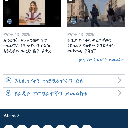
ማርች 13, 2025
ማርች 13, 2025
አርቲስት አንዱዓለም ጎሣ
ሩሲያ የተቆጣጠረቻቸውን
ተጨማሪ 13 ቀናትን በእስር
የዩክሬን ግዛቶች እንደያዘች
እንዲቆይ ፍርድ ቤት ፈቀደ
መቀጠል ትሻለች
ሁሉንም ክፍሎች ይመልከቱ
የቴሌቪዥን ፕሮግራሞችን ይዩ
የራዲዮ ፕሮግራሞችን ይመልከቱ
ይከተሉን