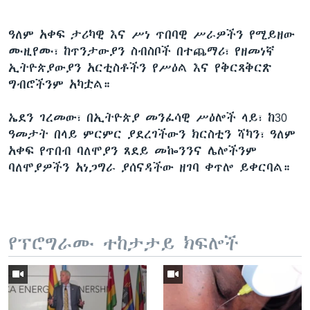
ዓለም አቀፍ ታሪካዊ እና ሥነ ጥበባዊ ሥራዎችን የሚይዘው
ሙዚየሙ፣ ከጥንታውያን ስብስቦች በተጨማሪ፣ የዘመነኛ
ኢትዮጵያውያን አርቲስቶችን የሥዕል እና የቅርጻቅርጽ
ግብሮችንም አካቷል።
ኤደን ገረመው፣ በኢትዮጵያ መንፈሳዊ ሥዕሎች ላይ፣ ከ30
ዓመታት በላይ ምርምር ያደረገችውን ክርስቲን ሻካን፣ ዓለም
አቀፍ የጥበብ ባለሞያን ጸደይ መኰንንና ሌሎችንም
ባለሞያዎችን አነጋግራ ያሰናዳችው ዘገባ ቀጥሎ ይቀርባል።
የፕሮግራሙ ተከታታይ ክፍሎች