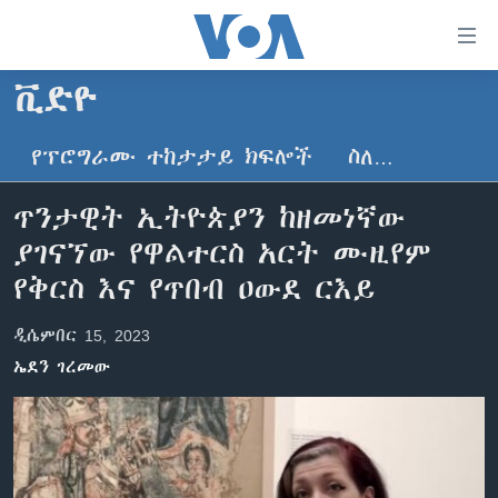
በቀላሉ
የመሥሪያ
ማገናኛዎች
ቪድዮ
ዜና
ወደ
ዋናው
የፕሮግራሙ ተከታታይ ክፍሎች
ስለ…
ኑሮ በጤንነት
ኢትዮጵያ
ይዘት
ጋቢና ቪኦኤ
እለፍ
አፍሪካ
ጥንታዊት ኢትዮጵያን ከዘመነኛው
ወደ
ከምሽቱ ሦስት ሰዓት የአማርኛ ዜና
ዓለምአቀፍ
ያገናኘው የዋልተርስ አርት ሙዚየም
ዋናው
ቪዲዮ
ይዘት
አሜሪካ
የቅርስ እና የጥበብ ዐውደ ርእይ
እለፍ
የፎቶ መድብሎች
መካከለኛው ምሥራቅ
ወደ
ዲሴምበር 15, 2023
ክምችት
ዋናው
ኤደን ገረመው
ይዘት
እለፍ
Learning English
ይከተሉን