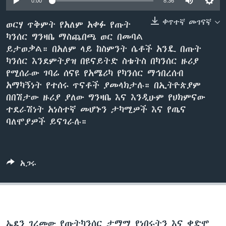
0:00
8:36
ቀጥተኛ መገናኛ
ወርሃ ጥቅምት የአለም አቀፉ የጡት
ካንሰር ግንዛቤ ማስጨበጫ ወር በመባል
ቋንቋዎች
ይታወቃል። በአለም ላይ ከስምንት ሴቶች አንዷ በጡት
ካንሰር እንደምትያዝ በዩናይትድ ስቴትስ በካንሰር ዙሪያ
የሚሰራው ገባሬ ሰናዩ የአሜሪካ የካንሰር ማኅበረሰብ
አማካኝነት የተሰሩ ጥናቶች ያመላክታሉ። በኢትዮጵያም
በበሽታው ዙሪያ ያለው ግንዛቤ እና እንዲሁም የህክምናው
ተደራሽነት አነስተኛ መሆኑን ታካሚዎች እና የጤና
ባለሞያዎች ይናገራሉ።
አጋሩ
ኤደን ገረመው የጡትካንሰር ታማሚ የነበሩትን እና ቀድሞ