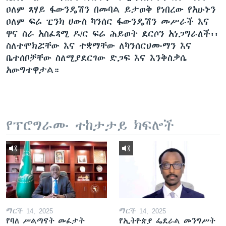
ዐለም ጸሃይ ፋውንዴሽን በመባል ይታወቅ የነበረው የአሁኑን
ዐለም ፍሬ ፒንክ ሀውስ ካንሰር ፋውንዴሽን መሥራች እና
ዋና ስራ አስፈጻሚ ዶ/ር ፍሬ ሕይወት ደርሶን አነጋግራለች፡፡
ስለተሞክሯቸው እና ተቋማቸው ለካንሰርህሙማን እና
ቤተሰቦቻቸው ስለሚያደርገው ድጋፍ እና እንቅስቃሴ
አውግተዋታል።
የፕሮግራሙ ተከታታይ ክፍሎች
ማርች 14, 2025
ማርች 14, 2025
የባለ ሥልጣናት መፈታት
የኢትዮጵያ ፌደራል መንግሥት