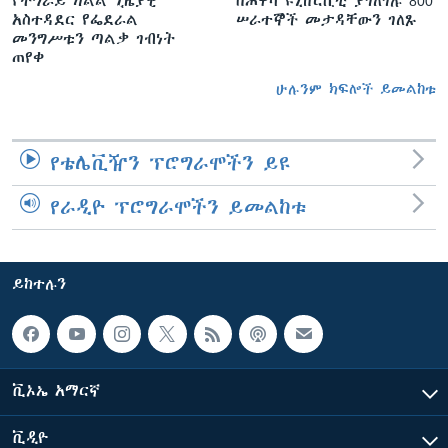
የትግራይ ክልል ጊዜያዊ
በሐዋሳ ዩኒቨርሲቲ ያገለገሉ 800
አስተዳደር የፌደራል
ሠራተኞች መታዳቸውን ገለጹ
መንግሥቱን ጣልቃ ገብነት
ጠየቀ
ሁሉንም ክፍሎች ይመልከቱ
የቴሌቪዥን ፕሮግራሞችን ይዩ
የራዲዮ ፕሮግራሞችን ይመልከቱ
ይከተሉን
ቪኦኤ አማርኛ
ቪዲዮ