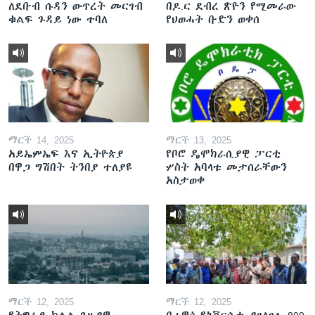
ለደቡብ ሱዳን ውጥረት መርገብ
በዶ.ር ደብረ ጽዮን የሚመራው
ቁልፍ ጉዳይ ነው ተባለ
የህወሓት ቡድን ወቀሰ
ማርች 14, 2025
ማርች 13, 2025
አይኤምኤፍ እና ኢትዮጵያ
የቦሮ ዴሞክራሲያዊ ፓርቲ
በዋጋ ግሽበት ትንበያ ተለያዩ
ሦስት አባላቱ መታሰራቸውን
አስታወቀ
ማርች 12, 2025
ማርች 12, 2025