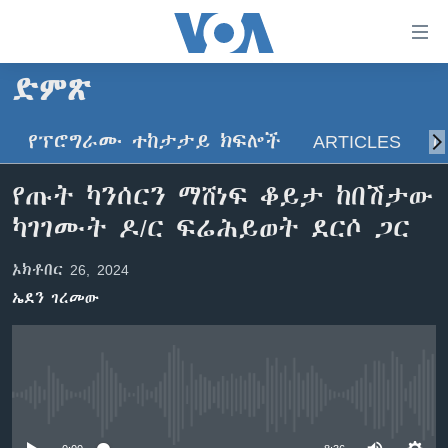
በቀላሉ
የመሥሪያ
ማገናኛዎች
ድምጽ
ዜና
ወደ
ዋናው
የፕሮግራሙ ተከታታይ ክፍሎች
ARTICLES
ስ
ኑሮ በጤንነት
ኢትዮጵያ
ይዘት
ጋቢና ቪኦኤ
እለፍ
አፍሪካ
የጡት ካንሰርን ማሸነፍ ቆይታ ከበሽታው
ወደ
ከምሽቱ ሦስት ሰዓት የአማርኛ ዜና
ዓለምአቀፍ
ካገገሙት ዶ/ር ፍሬሕይወት ደርሶ ጋር
ዋናው
ቪዲዮ
ይዘት
አሜሪካ
ኦክቶበር 26, 2024
እለፍ
የፎቶ መድብሎች
መካከለኛው ምሥራቅ
ወደ
ኤደን ገረመው
ክምችት
ዋናው
ይዘት
እለፍ
Learning English
No media source currently available
ይከተሉን