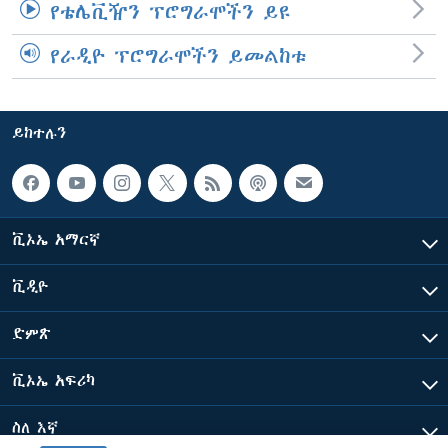
የቴሌቪዥን ፕሮግራሞችን ይዩ
የራዲዮ ፕሮግራሞችን ይመልከቱ
ይከተሉን
ቪኦኤ አማርኛ
ቪዲዮ
ድምጽ
ቪኦኤ አፍሪካ
ስለ እኛ