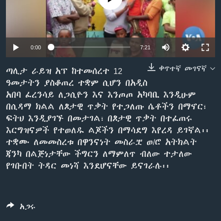
ቋንቋዎች
0:00
7:21
ቀጥተኛ መገናኛ
ጣሊታ ራይዝ አፕ ከተመሰረተ 12
ዓመታትን ያስቆጠረ ተቋም ሲሆን በአዲስ
አበባ ፈረንሳይ ለጋሲዮን እና እንጦጦ አካባቢ እንዲሁም
በሲዳማ ክልል ለጾታዊ ጥቃት የተጋለጡ ሴቶችን በማኖር፣
ፍትህ እንዲያገኙ በመታገል፣ በጾታዊ ጥቃት በተፈጠሩ
እርግዝናዎች የተወለዱ ልጆችን በማሳደግ እየረዳ ይገኛል፡፡
ተቋሙ ለመመስረቱ በዋንናነት መስራቿ ወ/ሮ አትክልት
ጃንካ በልጅነታቸው ችግርን ለማምለጥ ብለው ተታለው
የገቡበት ትዳር መነሻ እንደሆናቸው ይናገራሉ፡፡
አጋሩ