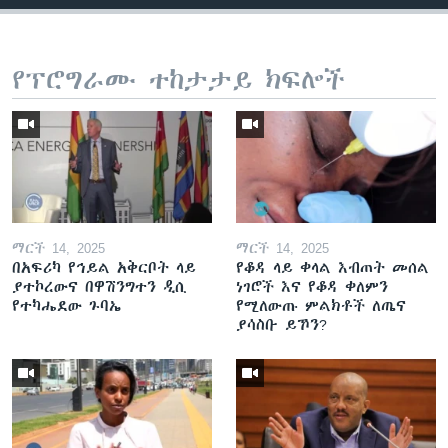
የፕሮግራሙ ተከታታይ ክፍሎች
ማርች 14, 2025
ማርች 14, 2025
በአፍሪካ የኅይል አቅርቦት ላይ
የቆዳ ላይ ቀላል እብጠት መሰል
ያተኮረውና በዋሽንግተን ዲሲ
ነገሮች እና የቆዳ ቀለምን
የተካሔደው ጉባኤ
የሚለውጡ ምልክቶች ለጤና
ያሳስቡ ይኾን?