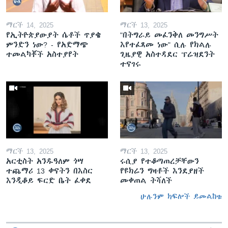
ማርች 14, 2025
ማርች 13, 2025
የኢትዮጵያውያት ሴቶች ጥያቄ
"በትግራይ መፈንቅለ መንግሥት
ምንድን ነው? - የአድማጭ
እየተፈጸመ ነው" ሲሉ የክልሉ
ተመልካቾች አስተያየት
ጊዜያዊ አስተዳደር ፕሬዝደንት
ተናገሩ
ማርች 13, 2025
ማርች 13, 2025
አርቲስት አንዱዓለም ጎሣ
ሩሲያ የተቆጣጠረቻቸውን
ተጨማሪ 13 ቀናትን በእስር
የዩክሬን ግዛቶች እንደያዘች
እንዲቆይ ፍርድ ቤት ፈቀደ
መቀጠል ትሻለች
ሁሉንም ክፍሎች ይመልከቱ