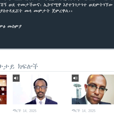
ርሽኝ ወደ ተመታችውና፣ ኢኮኖሚዋ እየተንገታገተ ወደምትገኘው
ሚያስተዳደሯት መላ መምታት ጀምረዋል፡፡
ድምፅ መስምያ
ታታይ ክፍሎች
ማርች 14, 2025
ማርች 14, 2025