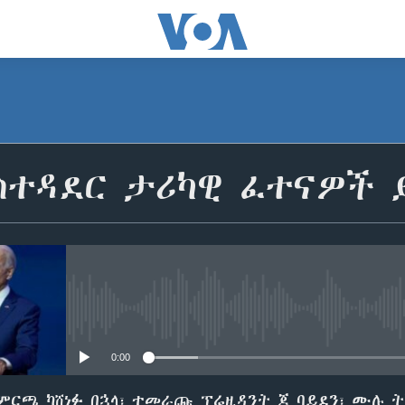
አስተዳደር ታሪካዊ ፈተናዎች
No media source currently avail
0:00
 ምርጫ ካሸነፉ በኋላ፣ ተመራጩ ፕሬዚዳንት ጆ ባይደን፣ ሙሉ 