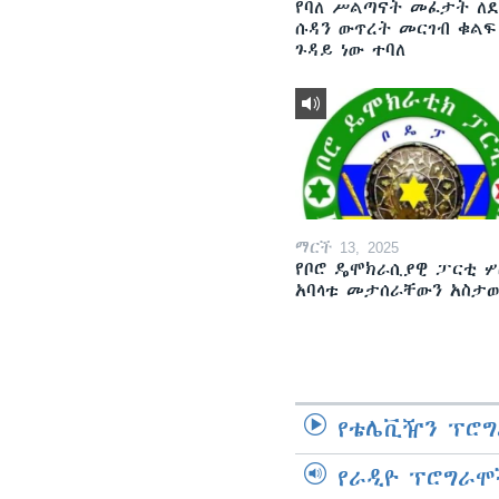
የባለ ሥልጣናት መፈታት ለ
ሱዳን ውጥረት መርገብ ቁልፍ
ጉዳይ ነው ተባለ
ማርች 13, 2025
የቦሮ ዴሞክራሲያዊ ፓርቲ ሦ
አባላቱ መታሰራቸውን አስታ
የቴሌቪዥን ፕሮግ
የራዲዮ ፕሮግራሞ