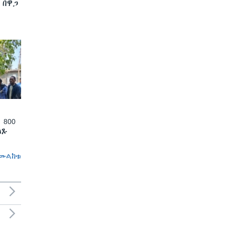
 በዋጋ
 800
ለጹ
መልከቱ