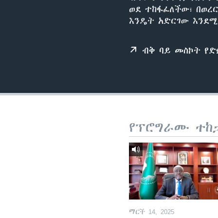
ወደ ተከፋፈለችው፣ በወረ
እንዴት አድርገው እንደ
ብቅ ባይ መስኮት የ
የፕሮግራሙ ተከ
ማርች 14, 2025