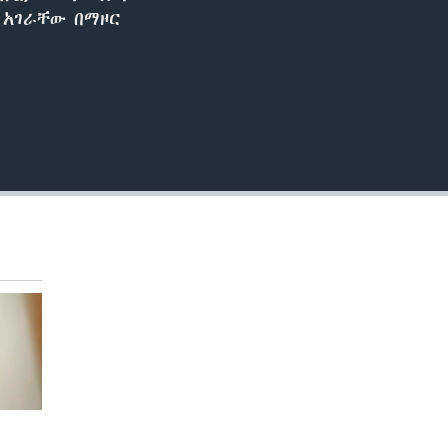
EMBED
 አገራቸው በማዞር