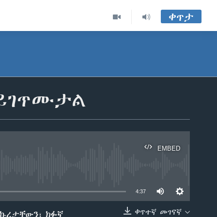
ቀጥታ
 ይገጥሙታል
EMBED
able
4:37
ቀጥተኛ መገናኛ
ትኩረታቸውን፣ ክፉኛ