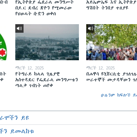
ደቡብ
የኢትዮጵያ ፌደራል መንግሥት
አይኤምኤፍ እና ኢትዮጵያ
በዶ.ር ደብረ ጽዮን የሚመራው
ግሽበት ትንበያ ተለያዩ
የህወሓት ቡድን ወቀሰ
ማርች 12, 2025
ማርች 12, 2025
ስት
የትግራይ ክልል ጊዜያዊ
በሐዋሳ ዩኒቨርሲቲ ያገለገሉ
ወቀ
አስተዳደር የፌደራል መንግሥቱን
ሠራተኞች መታዳቸውን ገ
ጣልቃ ገብነት ጠየቀ
ሁሉንም ክፍሎች ይ
ራሞችን ይዩ
ችን ይመልከቱ