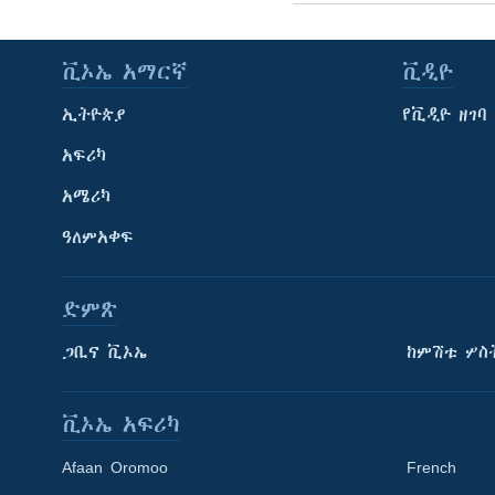
ቪኦኤ አማርኛ
ቪዲዮ
ኢትዮጵያ
የቪዲዮ ዘገባ
አፍሪካ
አሜሪካ
ዓለምአቀፍ
ድምጽ
ጋቢና ቪኦኤ
ከምሽቱ ሦስ
ቪኦኤ አፍሪካ
Afaan Oromoo
French