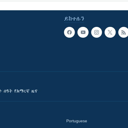
ይከተሉን
ት ሰዓት የአማርኛ ዜና
Portuguese