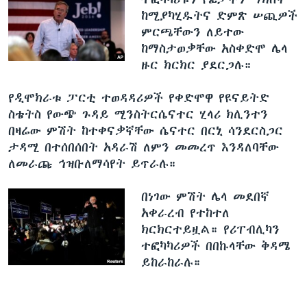
ከሚያካሂዱትና ድምጽ ሠጪዎች
ምርጫቸውን ለይተው
ከማስታወቃቸው አስቀድሞ ሌላ
ዙር ክርክር ያደርጋሉ።
የዲሞክራቱ ፓርቲ ተወዳዳሪዎች የቀድሞዋ የዩናይትድ
ስቴትስ የውጭ ጉዳይ ሚንስትርሴናተር ሂላሪ ክሊንተን
በዛሬው ምሽት ከተቀናቃኛቸው ሴናተር በርኒ ሳንደርስጋር
ታዳሚ በተሰበሰበት አዳራሽ ለምን መመረጥ እንዳለባቸው
ለመራጩ ኅዝቡለማሳየት ይጥራሉ።
በነገው ምሽት ሌላ መደበኛ
አቀራረብ የተከተለ
ክርክርተይዟል። የሪፐብሊካን
ተፎካካሪዎች በበኩላቸው ቅዳሜ
ይከራከራሉ።