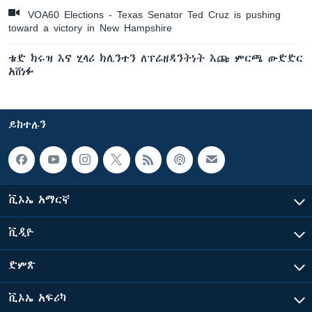
VOA60 Elections - Texas Senator Ted Cruz is pushing
toward a victory in New Hampshire
ቴድ ክሩዝ እና ሂላሪ ክሊንተን ለፕሬዘዳንትነት እጩ ምርጫ ውድድር
አሸነፉ
ይከተሉን
ቪኦኤ አማርኛ
ቪዲዮ
ድምጽ
ቪኦኤ አፍሪካ