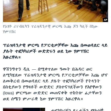
ቋንቋዎች
የኦሃዮ ሪፐብሊካን ፕሬዝዳንታዊ ምርጫ እጩ ጆን ካሲች በኒው
ሃምፕሸር
ፕሬዝዳንታዊ ምርጫ የፓርቲዎቻቸው እጩ በመወዳደር ላይ
ያሉት ተፎካካሪዎች ውድድሩን ወደ ኒው ሃምፕሸር
አዙረዋል።
ዋሽንግተን ዲሲ —
በሚቀጥለው ዓመት በሕዳር ወር
ለሚካሄደው ፕሬዝዳንታዊ ምርጫ የፓርቲዎቻቸው እጩ ሆኖ
ለመቅረብ በመወዳደር ላይ ያሉት ተፎካካሪዎች የትላንት
በስቲያውን የግዛቶች ውድድር ያስተናገደችውን የአየዋውን
(Iowa) ምርጫው ውድድር መጠናቀቅ ተከትሎ ፊታቸውን
ወደ ሰሜን ምሥራቋ ኒው ሃምፕሸር አዙረዋል።
ተፎካካሪቹን የፊታችን ማክሰኞ